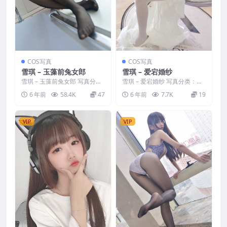
COS写真
COS写真
雪琪 – 玉藻前兔女郎
雪琪 – 爱宕婚纱
雪琪 – 玉藻前兔女郎 写真分
雪琪 – 爱宕婚纱 写真分类：唯
类：唯美，参与模特：雪琪 [套
美，参与模特：雪琪 [套图大
6 年前
58.4K
47
6 年前
7.7K
19
图大小]：[30P／...
小]：[38P／36...
VIP
VIP