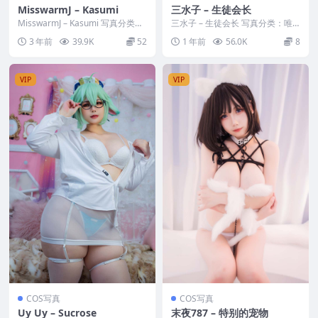
MisswarmJ – Kasumi
三水子 – 生徒会长
MisswarmJ – Kasumi 写真分类：
三水子 – 生徒会长 写真分类：唯
唯美，参与模特：Misswarm...
美，参与模特：三水子 [资源大
3 年前
39.9K
52
1 年前
56.0K
8
小]：[62P／...
VIP
VIP
COS写真
COS写真
Uy Uy – Sucrose
末夜787 – 特别的宠物