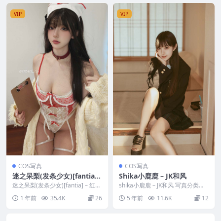
VIP
VIP
COS写真
COS写真
迷之呆梨(发条少女)[fantia]
Shika小鹿鹿 – JK和风
– 红白护士 请遵医嘱
迷之呆梨(发条少女)[fantia] – 红白
shika小鹿鹿 – JK和风 写真分类：
护士 请遵医嘱 写真分类：唯美，
唯美，参与模特：shika小鹿鹿
1 年前
35.4K
26
5 年前
11.6K
12
参...
[套...