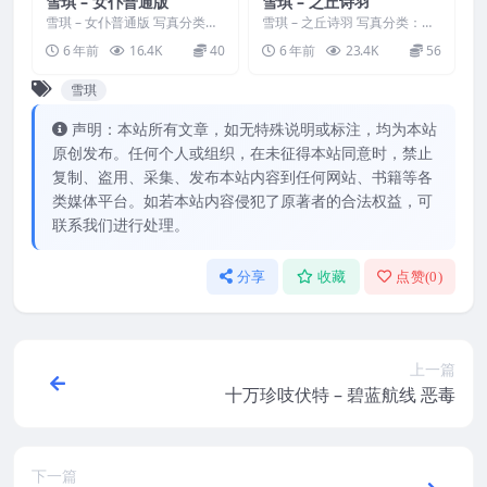
雪琪 – 女仆普通版
雪琪 – 之丘诗羽
雪琪 – 女仆普通版 写真分类：
雪琪 – 之丘诗羽 写真分类：唯
唯美，参与模特：雪琪 [套图大
美，参与模特：雪琪 [套图大
6 年前
16.4K
40
6 年前
23.4K
56
小]：[30P／6...
小]：[24P／66...
雪琪
声明：本站所有文章，如无特殊说明或标注，均为本站
原创发布。任何个人或组织，在未征得本站同意时，禁止
复制、盗用、采集、发布本站内容到任何网站、书籍等各
类媒体平台。如若本站内容侵犯了原著者的合法权益，可
联系我们进行处理。
分享
收藏
点赞(
0
)
上一篇
十万珍吱伏特 – 碧蓝航线 恶毒
下一篇