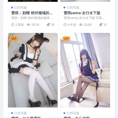
COS写真
COS写真
雪琪 – 刻晴 绝对领域的破
雪琪sama-女仆水下版
痕
雪琪 – 刻晴 绝对领域的破痕 写
雪琪sama-女仆水下版 写真分
真分类：唯美，参与模特：雪
类：唯美，参与模特：雪琪 [图
2 周前
58.5K
39
6 年前
24.6K
32
琪 [资源大小]：[...
分辨率]：[672...
VIP
VIP
COS写真
COS写真