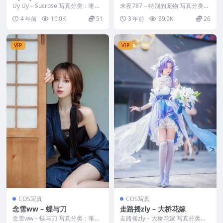
Uy Uy – Sucrose 写真分类：唯
末夜787 – 特别的宠物 写真分类：
美，参与模特：Uy Uy [套图大小...
唯美，参与模特：末夜787 [套图
4 年前
10.0K
51
3 年前
39.9K
26
大小]：...
VIP
VIP
COS写真
COS写真
念雪ww – 蝶与刀
走路摇zly – 大桥花嫁
念雪ww – 蝶与刀 写真分类：唯
走路摇zly – 大桥花嫁 写真分类：