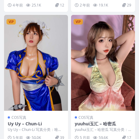
美，参与模特：念雪ww [套图大
唯美，参与模特：走路摇zly [资源
4 年前
25.1K
12
2 年前
19.1K
29
小]：[25P...
大小]...
VIP
VIP
COS写真
COS写真
Uy Uy – Chun-Li
yuuhui玉汇 – 哈密瓜
Uy Uy – Chun-Li 写真分类：唯
yuuhui玉汇 – 哈密瓜 写真分类：
美，参与模特：Uy Uy [套图大小...
唯美，参与模特：yuuhui玉汇 [资
5 年前
50.0K
39
5 月前
59.6K
17