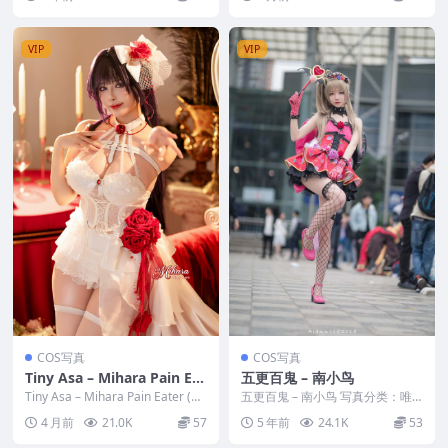
源...
VIP
VIP
COS写真
COS写真
Tiny Asa – Mihara Pain Eat
五更百鬼 – 南小鸟
er (NIKKE)
Tiny Asa – Mihara Pain Eater (NI
五更百鬼 – 南小鸟 写真分类：唯
KKE) 写真分...
美，参与模特：五更百鬼 [套图大
4 月前
21.0K
57
5 年前
24.1K
53
小]：[6P／...