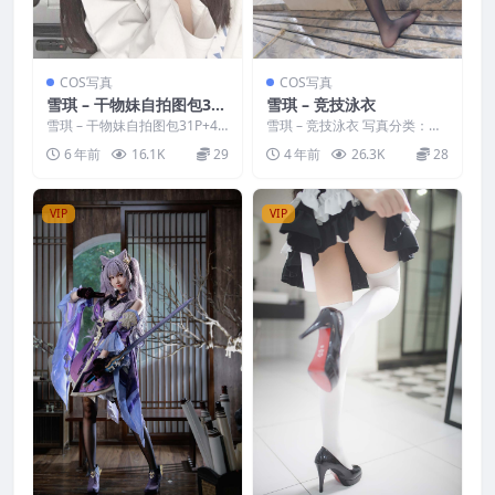
COS写真
COS写真
雪琪 – 干物妹自拍图包31
雪琪 – 竞技泳衣
P+4mp4+赠送浴巾自拍
雪琪 – 干物妹自拍图包31P+4
雪琪 – 竞技泳衣 写真分类：唯
mp4+赠送浴巾自拍 写真分
美，参与模特：雪琪 [套图大
6 年前
16.1K
29
4 年前
26.3K
28
类：唯美，参与模特...
小]：[141P／1...
VIP
VIP