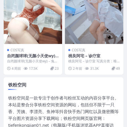
COS写真
COS写真
自闭颜球球(无颜小天使wy) –
桃良阿宅 – 诊疗室
兔女郎
自闭颜球球(无颜小天使wy) – 兔女
桃良阿宅 – 诊疗室 写真分类：唯
郎 写真分类：唯美，参与模特：
美，参与模特：桃良阿宅 [资源大
4 周前
17.5K
23
2 年前
31.3K
49
自闭颜球球 ...
小]：[118...
铁粉空间
铁粉空间是一款专注于创作者与粉丝互动的内容分享平台。
本站是整合分享铁粉空间资源的网站，包括但不限于一只
香、芳姨、李漂亮、鱼神等抖音快手热门网红以及微密圈等
平台图片资源分享下载网站；铁粉空间网页版官网：
tiefenkongjian01.net（电脑版/手机版浏览器APP直接访