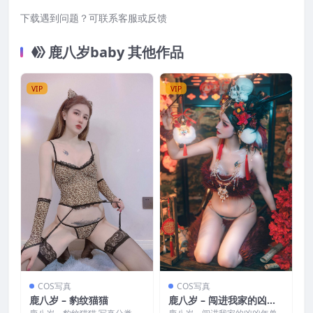
下载遇到问题？可联系客服或反馈
鹿八岁baby 其他作品
VIP
VIP
COS写真
COS写真
鹿八岁 – 豹纹猫猫
鹿八岁 – 闯进我家的凶凶
年兽