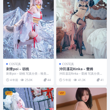
COS写真
COS写真
刺青poi – 胡桃
沖田凜花Rinka – 蕾姆
刺青poi – 胡桃 写真分类：唯美，
沖田凜花Rinka – 蕾姆 写真分类：
参与模特：刺青poi [套图大小]：
唯美，参与模特：沖田凜花Rinka
4 年前
25.0K
44
5 年前
41.3K
41
[9P...
[套...
VIP
VIP