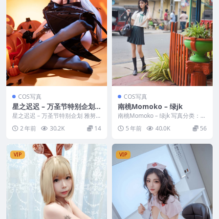
COS写真
COS写真
星之迟迟 – 万圣节特别企划
南桃Momoko – 绿jk
雅努斯 Janus ジェーナス
星之迟迟 – 万圣节特别企划 雅努
南桃Momoko – 绿jk 写真分类：唯
斯 Janus ジェーナス 写真分类：
美，参与模特：南桃Momoko [套
2 年前
30.2K
14
5 年前
40.0K
56
唯美，参...
图...
VIP
VIP