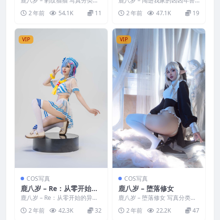
鹿八岁 – 豹纹猫猫 写真分类：
鹿八岁 – 闯进我家的凶凶年兽
唯美，参与模特：鹿八岁 [套图
写真分类：唯美，参与模特：
2 年前
54.1K
11
2 年前
47.1K
19
大小]：[21P+...
鹿八岁 [资源大小]：...
VIP
VIP
COS写真
COS写真
鹿八岁 – Re：从零开始的
鹿八岁 – 堕落修女
异世界生活 蕾姆
鹿八岁 – Re：从零开始的异世
鹿八岁 – 堕落修女 写真分类：
界生活 蕾姆 写真分类：唯美，
唯美，参与模特：鹿八岁 [资源
2 年前
42.3K
32
2 年前
22.2K
47
参与模特：鹿八岁 ...
大小]：[61P／...