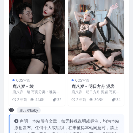
COS写真
COS写真
鹿八岁 – 绫
鹿八岁 – 明日方舟 泥岩
鹿八岁 – 绫 写真分类：唯美，
鹿八岁 – 明日方舟 泥岩 写真分
参与模特：鹿八岁 [资源大
类：唯美，参与模特：鹿八岁
2 年前
44.0K
32
2 年前
30.9K
34
小]：[17P／485...
[资源大小]：[1...
鹿八岁baby
声明：本站所有文章，如无特殊说明或标注，均为本站
原创发布。任何个人或组织，在未征得本站同意时，禁止