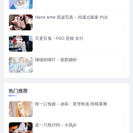
Hane Ame 雨波写真 – 间谍过家家 约尔
五更百鬼 – FGO 尼禄 女仆
喵喵的喵吖 – 柴郡婚纱
热门推荐
咬一口兔娘 – 崩坏：星穹铁道 阿格莱雅
是一只熊仔吗 – 大凤JK