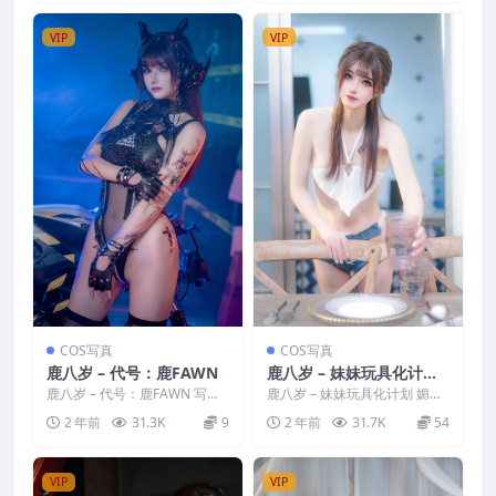
VIP
VIP
COS写真
COS写真
鹿八岁 – 代号：鹿FAWN
鹿八岁 – 妹妹玩具化计划
媚药篇
鹿八岁 – 代号：鹿FAWN 写真
鹿八岁 – 妹妹玩具化计划 媚药
分类：唯美，参与模特：鹿八
篇 写真分类：唯美，参与模
2 年前
31.3K
9
2 年前
31.7K
54
岁 [资源大小]：[...
特：鹿八岁 [资源大小...
VIP
VIP