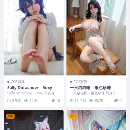
COS写真
COS写真
Sally Dorasnow – Roxy
一只猫猫帽 – 银色珍珠
Sally Dorasnow – Roxy 写真分
一只猫猫帽 – 银色珍珠 写真分
类：唯美，参与模特：Sally...
类：唯美，参与模特：一只猫猫帽
5 年前
12.8K
18
11 月前
55.7K
41
[资源大小]：[...
VIP
VIP