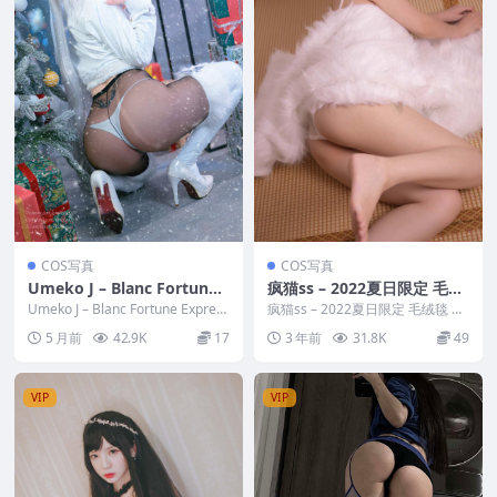
COS写真
COS写真
Umeko J – Blanc Fortune
疯猫ss – 2022夏日限定 毛绒
Express (NIKKE)
毯
Umeko J – Blanc Fortune Express
疯猫ss – 2022夏日限定 毛绒毯 写
(NIKKE) ...
真分类：唯美，参与模特：疯猫ss
5 月前
42.9K
17
3 年前
31.8K
49
[套...
VIP
VIP