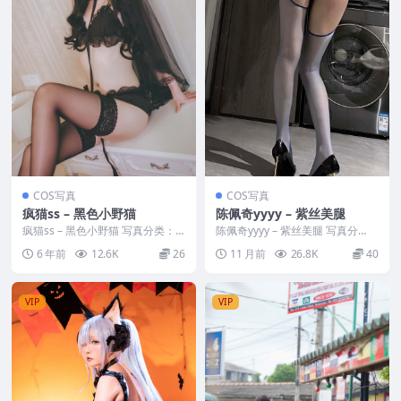
COS写真
COS写真
疯猫ss – 黑色小野猫
陈佩奇yyyy – 紫丝美腿
疯猫ss – 黑色小野猫 写真分类：
陈佩奇yyyy – 紫丝美腿 写真分
唯美，参与模特：疯猫ss [套图大
类：唯美，参与模特：陈佩奇yyyy
6 年前
12.6K
26
11 月前
26.8K
40
小]：[2...
[资源大...
VIP
VIP