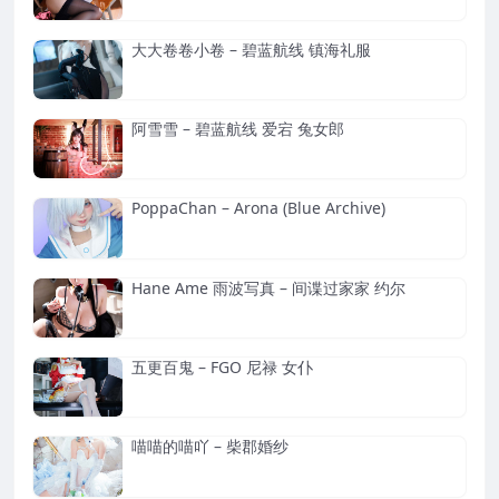
大大卷卷小卷 – 碧蓝航线 镇海礼服
阿雪雪 – 碧蓝航线 爱宕 兔女郎
PoppaChan – Arona (Blue Archive)
Hane Ame 雨波写真 – 间谍过家家 约尔
五更百鬼 – FGO 尼禄 女仆
喵喵的喵吖 – 柴郡婚纱