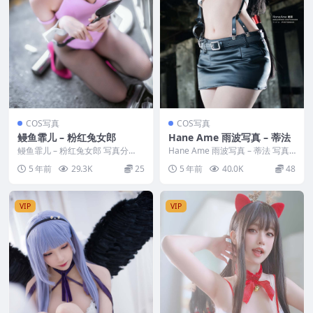
COS写真
COS写真
鳗鱼霏儿 – 粉红兔女郎
Hane Ame 雨波写真 – 蒂法
鳗鱼霏儿 – 粉红兔女郎 写真分
Hane Ame 雨波写真 – 蒂法 写真
类：唯美，参与模特：鳗鱼霏儿
分类：唯美，参与模特：Hane A
5 年前
29.3K
25
5 年前
40.0K
48
[套图大小]：[9...
me...
VIP
VIP