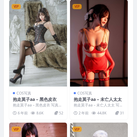
VIP
VIP
COS写真
COS写真
抱走莫子aa – 黑色皮衣
抱走莫子aa – 未亡人太太
抱走莫子aa – 黑色皮衣 写真分
抱走莫子aa – 未亡人太太 写真
类：唯美，参与模特：抱走莫
分类：唯美，参与模特：抱走
6 年前
8.6K
52
2 年前
44.8K
31
子aa [套图大小]...
莫子aa [套图大小...
VIP
VIP