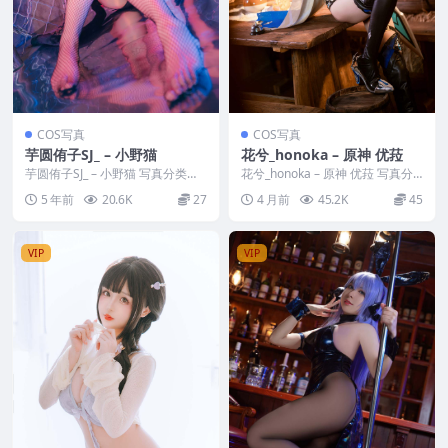
COS写真
COS写真
芋圆侑子SJ_ – 小野猫
花兮_honoka – 原神 优菈
芋圆侑子SJ_ – 小野猫 写真分类：
花兮_honoka – 原神 优菈 写真分
唯美，参与模特：芋圆侑子SJ [套
类：唯美，参与模特：花兮_hono
5 年前
20.6K
27
4 月前
45.2K
45
图大小]...
ka...
VIP
VIP