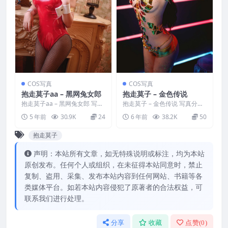
COS写真
COS写真
抱走莫子aa – 黑网兔女郎
抱走莫子 – 金色传说
抱走莫子aa – 黑网兔女郎 写真
抱走莫子 – 金色传说 写真分
分类：唯美，参与模特：抱走
类：唯美，参与模特：抱走莫
5 年前
30.9K
24
6 年前
38.2K
50
莫子aa [套图大小...
子aa [图分辨率]：[...
抱走莫子
声明：本站所有文章，如无特殊说明或标注，均为本站
原创发布。任何个人或组织，在未征得本站同意时，禁止
复制、盗用、采集、发布本站内容到任何网站、书籍等各
类媒体平台。如若本站内容侵犯了原著者的合法权益，可
联系我们进行处理。
分享
收藏
点赞(
0
)