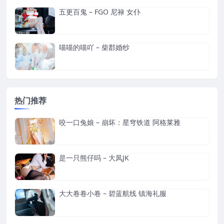
五更百鬼 – FGO 尼禄 女仆
喵喵的喵吖 – 柴郡婚纱
热门推荐
咬一口兔娘 – 崩坏：星穹铁道 阿格莱雅
是一只熊仔吗 – 大凤JK
大大卷卷小卷 – 碧蓝航线 镇海礼服