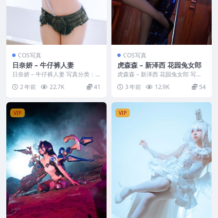
COS写真
COS写真
日奈娇 – 牛仔裤人妻
虎森森 – 新泽西 花园兔女郎
日奈娇 – 牛仔裤人妻 写真分类：
虎森森 – 新泽西 花园兔女郎 写真
唯美，参与模特：日奈娇 [套图大
分类：唯美，参与模特：虎森森
2 年前
22.7K
41
3 年前
12.9K
54
小]：[131...
[套图大小]：...
VIP
VIP