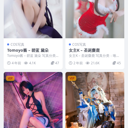
COS写真
COS写真
Tomoyo酱 – 碧蓝 黛朵
女主K – 圣诞麋鹿
Tomoyo酱 – 碧蓝 黛朵 写真分类：
女主K – 圣诞麋鹿 写真分类：唯
唯美，参与模特：Tomoyo酱 [套
美，参与模特：女主K [套图大
4 年前
4.1K
47
2 年前
21.6K
45
图...
小]：[100P...
VIP
VIP