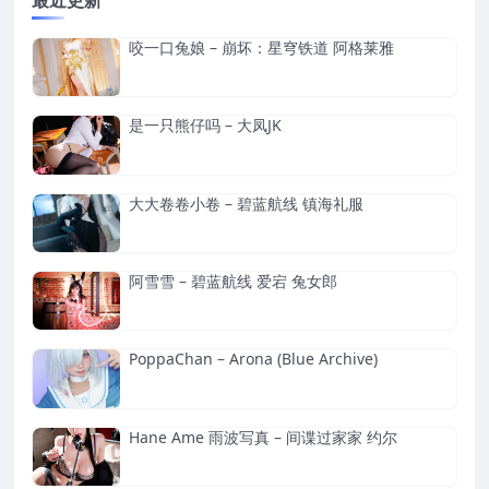
咬一口兔娘 – 崩坏：星穹铁道 阿格莱雅
是一只熊仔吗 – 大凤JK
大大卷卷小卷 – 碧蓝航线 镇海礼服
阿雪雪 – 碧蓝航线 爱宕 兔女郎
PoppaChan – Arona (Blue Archive)
Hane Ame 雨波写真 – 间谍过家家 约尔