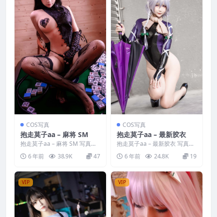
COS写真
COS写真
抱走莫子aa – 麻将 SM
抱走莫子aa – 最新胶衣
抱走莫子aa – 麻将 SM 写真分
抱走莫子aa – 最新胶衣 写真分
类：唯美，参与模特：抱走莫
类：唯美，参与模特：抱走莫
6 年前
38.9K
47
6 年前
24.8K
19
子aa [套图大小...
子aa [套图大小]...
VIP
VIP