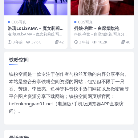
COS写真
COS写真
洛璃LoLiSAMA – 魔女莉莉
抖娘-利世 – 白靡烟旗袍
丝
洛璃LoLiSAMA – 魔女莉莉丝 写真
抖娘-利世 – 白靡烟旗袍 写真分
分类：唯美，参与模特：洛璃LoLi
类：唯美，参与模特：抖娘-利世
3 年前
37.6K
42
3 年前
10.2K
40
SA...
[套图大小]：...
铁粉空间
铁粉空间是一款专注于创作者与粉丝互动的内容分享平台。
本站是整合分享铁粉空间资源的网站，包括但不限于一只
香、芳姨、李漂亮、鱼神等抖音快手热门网红以及微密圈等
平台图片资源分享下载网站；铁粉空间网页版官网：
tiefenkongjian01.net（电脑版/手机版浏览器APP直接访
问）。
最近更新