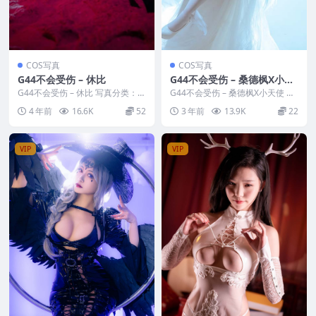
COS写真
COS写真
G44不会受伤 – 休比
G44不会受伤 – 桑德枫X小天
使
G44不会受伤 – 休比 写真分类：唯
G44不会受伤 – 桑德枫X小天使 写
美，参与模特：G44不会受伤 [套
真分类：唯美，参与模特：G44不
4 年前
16.6K
52
3 年前
13.9K
22
图大小]...
会受伤 [...
VIP
VIP