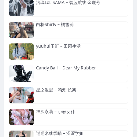
洛璃LoLiSAMA – 碧蓝航线 金鹿号
白栎Shirly – 橘雪莉
yuuhui玉汇 – 田园生活
Candy Ball – Dear My Rubber
星之迟迟 – 鸣潮 长离
神沢永莉 – 小春女仆
过期米线线喵 – 涩涩学姐