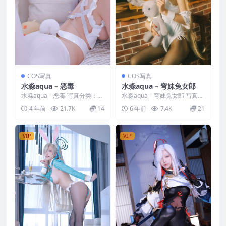
COS写真
COS写真
水淼aqua – 恶毒
水淼aqua – 穹妹兔女郎
水淼aqua – 恶毒 写真分类：唯
水淼aqua – 穹妹兔女郎 写真分
美，参与模特：水淼aqua [套
类：唯美，参与模特：水淼aqu
4 年前
21.7K
14
6 年前
7.4K
21
图大小]：[...
a [套图大小...
VIP
VIP