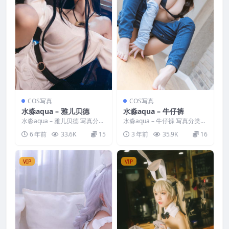
COS写真
COS写真
水淼aqua – 雅儿贝德
水淼aqua – 牛仔裤
水淼aqua – 雅儿贝德 写真分
水淼aqua – 牛仔裤 写真分类：
类：唯美，参与模特：水淼aqu
唯美，参与模特：水淼aqua
6 年前
33.6K
15
3 年前
35.9K
16
a [套图大小]...
[套图大小]：...
VIP
VIP