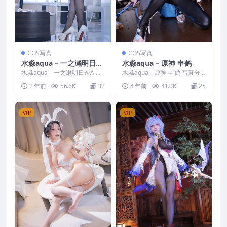
COS写真
COS写真
水淼aqua – 一之濑明日奈
水淼aqua – 原神 申鹤
A
水淼aqua – 一之濑明日奈A 写
水淼aqua – 原神 申鹤 写真分
真分类：唯美，参与模特：水
类：唯美，参与模特：水淼aqu
2 年前
56.6K
32
4 年前
41.0K
25
淼aqua [资源...
a [套图大小...
VIP
VIP