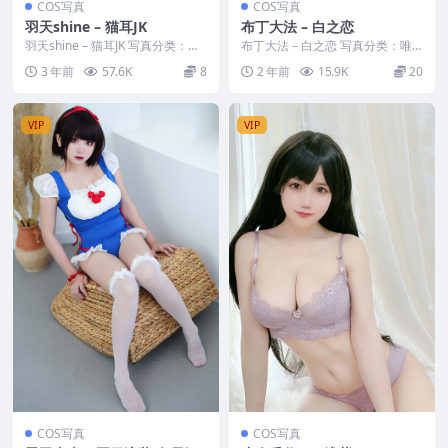
COS写真
COS写真
羽天shine – 猫耳JK
布丁大法 – 白之恋
羽天shine – 猫耳JK 写真分类：唯
布丁大法 – 白之恋 写真分类：唯
美，参与模特：羽天shine [套图
美，参与模特：布丁大法 [套图大
3 年前
57.6K
8
2 年前
15.9K
20
大...
小]：[98P...
VIP
VIP
COS写真
COS写真