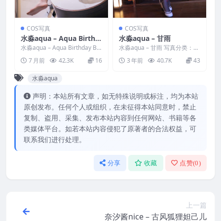
COS写真
COS写真
水淼aqua – Aqua Birthd
水淼aqua – 甘雨
ay Bunny 生日婚纱兔女
水淼aqua – Aqua Birthday Bu
水淼aqua – 甘雨 写真分类：唯
郎
nny 生日婚纱兔女郎 写真分...
美，参与模特：水淼aqua [套
7 月前
42.3K
16
3 年前
40.7K
43
图大小]：[...
水淼aqua
声明：本站所有文章，如无特殊说明或标注，均为本站
原创发布。任何个人或组织，在未征得本站同意时，禁止
复制、盗用、采集、发布本站内容到任何网站、书籍等各
类媒体平台。如若本站内容侵犯了原著者的合法权益，可
联系我们进行处理。
分享
收藏
点赞(
0
)
上一篇
奈汐酱nice – 古风狐狸妲己儿