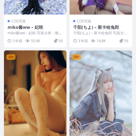
COS写真
COS写真
miko酱ww – 妃咲
千阳(ちよ) – 斯卡哈兔郎
miko酱ww – 妃咲 写真分类：唯
千阳(ちよ) – 斯卡哈兔郎 写真分
美，参与模特：miko酱ww [套图
类：唯美，参与模特：千阳 [套图
3 年前
55.9K
30
3 年前
16.8K
56
大小]...
大小]：[1...
VIP
VIP