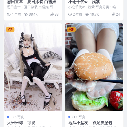
恩田直幸 – 夏日泳装 白雪姬
小仓千代w – 浅紫
恩田直幸 – 夏日泳装 白雪姬 写真
小仓千代w – 浅紫 写真分类：唯
分类：唯美，参与模特：恩田直幸
美，参与模特：小仓千代w [套图
4 年前
38.4K
33
2 年前
19.7K
24
[套图大小]...
大小]：[25...
VIP
VIP
COS写真
COS写真
大米米球 – 可畏
地瓜小盆友 – 双足汉堡包