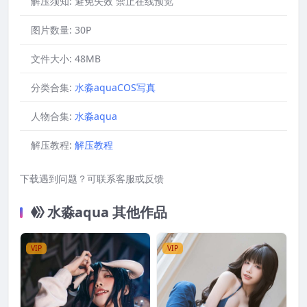
解压须知:
避免失效 禁止在线预览
图片数量:
30P
文件大小:
48MB
分类合集:
水淼aquaCOS写真
人物合集:
水淼aqua
解压教程:
解压教程
下载遇到问题？可联系客服或反馈
水淼aqua 其他作品
VIP
VIP