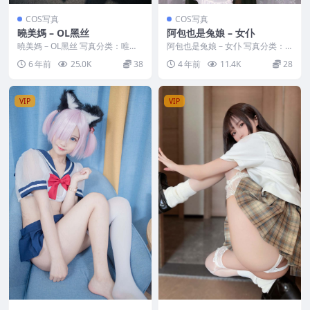
COS写真
COS写真
曉美媽 – OL黑丝
阿包也是兔娘 – 女仆
曉美媽 – OL黑丝 写真分类：唯
阿包也是兔娘 – 女仆 写真分类：
美，参与模特：曉美媽 [图分辨
唯美，参与模特：阿包也是兔娘
6 年前
25.0K
38
4 年前
11.4K
28
率]：[3840...
[套图大小]：[...
VIP
VIP