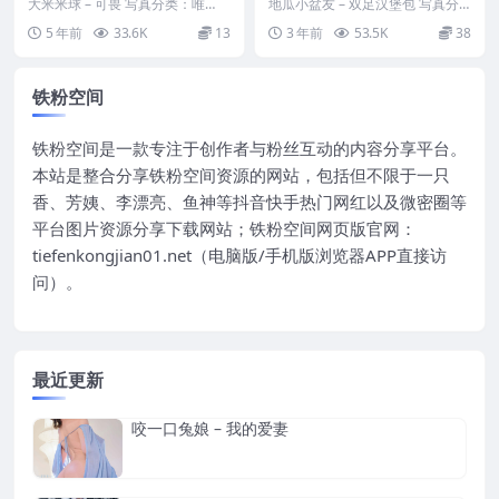
大米米球 – 可畏 写真分类：唯
地瓜小盆友 – 双足汉堡包 写真分
美，参与模特：大米米球 [套图大
类：唯美，参与模特：地瓜小盆友
5 年前
33.6K
13
3 年前
53.5K
38
小]：[60P+...
[套图大小]：...
铁粉空间
铁粉空间是一款专注于创作者与粉丝互动的内容分享平台。
本站是整合分享铁粉空间资源的网站，包括但不限于一只
香、芳姨、李漂亮、鱼神等抖音快手热门网红以及微密圈等
平台图片资源分享下载网站；铁粉空间网页版官网：
tiefenkongjian01.net（电脑版/手机版浏览器APP直接访
问）。
最近更新
咬一口兔娘 – 我的爱妻