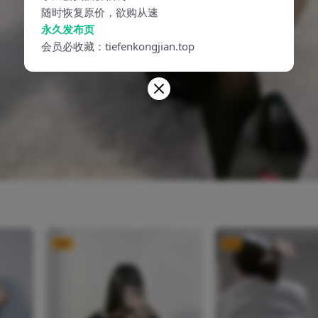
随时恢复原价，欲购从速
永久发布页
会员必收藏：tiefenkongjian.top
VIP
VIP