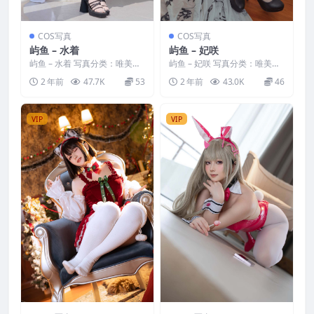
COS写真
COS写真
屿鱼 – 水着
屿鱼 – 妃咲
屿鱼 – 水着 写真分类：唯美，
屿鱼 – 妃咲 写真分类：唯美，
参与模特：屿鱼 [资源大小]：
参与模特：屿鱼 [资源大小]：
2 年前
47.7K
53
2 年前
43.0K
46
[81P／96MB...
[47P／105M...
VIP
VIP