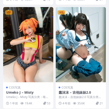
特：shi...
咕 [资源大小]...
VIP
VIP
COS写真
COS写真
Umeko J – Misty
蠢沫沫 – 吉他妹妹2.0
Umeko J – Misty 写真分类：唯
蠢沫沫 – 吉他妹妹2.0 写真分类：
美，参与模特：Umeko J [资源...
唯美，参与模特：蠢沫沫 [套图大
1 年前
19.4K
53
4 年前
35.6K
21
小]：[1...