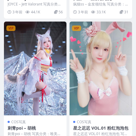
JOYCE – Jett Valorant 写真分类：
疯猫ss – 金发领结兔 写真分类：
唯美，参与模特：JOYCE...
唯美，参与模特：疯猫ss [套图大
3 年前
44.1K
56
3 年前
33.1K
31
小]：[4...
VIP
VIP
COS写真
COS写真
刺青poi – 胡桃
星之迟迟 VOL.01 粉红泡泡包
刺青poi – 胡桃 写真分类：唯美，
星之迟迟 VOL.01 粉红泡泡包 写真