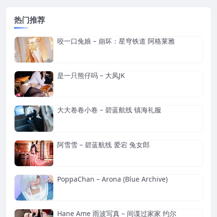
热门推荐
咬一口兔娘 – 崩坏：星穹铁道 阿格莱雅
是一只熊仔吗 – 大凤JK
大大卷卷小卷 – 碧蓝航线 镇海礼服
阿雪雪 – 碧蓝航线 爱宕 兔女郎
PoppaChan – Arona (Blue Archive)
Hane Ame 雨波写真 – 间谍过家家 约尔