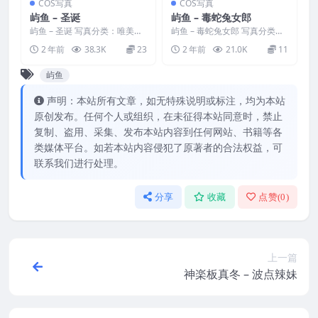
COS写真
COS写真
屿鱼 – 圣诞
屿鱼 – 毒蛇兔女郎
屿鱼 – 圣诞 写真分类：唯美，
屿鱼 – 毒蛇兔女郎 写真分类：
参与模特：屿鱼 [资源大小]：
唯美，参与模特：屿鱼 [资源大
2 年前
38.3K
23
2 年前
21.0K
11
[16P／45MB...
小]：[66P／2...
屿鱼
声明：本站所有文章，如无特殊说明或标注，均为本站
原创发布。任何个人或组织，在未征得本站同意时，禁止
复制、盗用、采集、发布本站内容到任何网站、书籍等各
类媒体平台。如若本站内容侵犯了原著者的合法权益，可
联系我们进行处理。
分享
收藏
点赞(
0
)
上一篇
神楽板真冬 – 波点辣妹