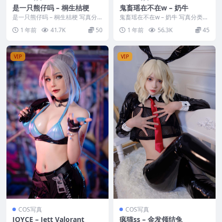
是一只熊仔吗 – 桐生桔梗
鬼畜瑶在不在w – 奶牛
是一只熊仔吗 – 桐生桔梗 写真分
鬼畜瑶在不在w – 奶牛 写真分类：
类：唯美，参与模特：是一只熊仔
唯美，参与模特：鬼畜瑶在不在
1 年前
41.7K
50
1 年前
56.3K
45
吗 [资源大小]...
[资源大小]：...
VIP
VIP
COS写真
COS写真
JOYCE – Jett Valorant
疯猫ss – 金发领结兔