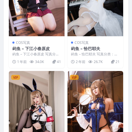
COS写真
COS写真
屿鱼 – 下江小春原皮
屿鱼 – 恰巴耶夫
屿鱼 – 下江小春原皮 写真分
屿鱼 – 恰巴耶夫 写真分类：唯
类：唯美，参与模特：屿鱼 [资
美，参与模特：屿鱼 [套图大
1 年前
34.0K
41
2 年前
26.7K
21
源大小]：[33P／...
小]：[24P／21...
VIP
VIP