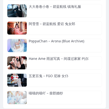
大大卷卷小卷 – 碧蓝航线 镇海礼服
阿雪雪 – 碧蓝航线 爱宕 兔女郎
PoppaChan – Arona (Blue Archive)
Hane Ame 雨波写真 – 间谍过家家 约尔
五更百鬼 – FGO 尼禄 女仆
喵喵的喵吖 – 柴郡婚纱