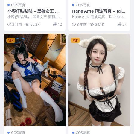
COS写真
COS写真
小容仔咕咕咕 – 黑兽女王 奥
Hane Ame 雨波写真 – Taih
莉加
ou official kimono (Azur L
小容仔咕咕咕 – 黑兽女王 奥莉加
Hane Ame 雨波写真 – Taihou offi
写真分类：唯美，参与模特：小容
ane)
cial kimono (...
3 月前
56.2K
12
3 年前
34.1K
57
仔咕咕咕 [资...
VIP
VIP
COS写真
COS写真