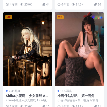
参与模特：刺青poi [套图大小]：
分类：唯美，参与模特：星之迟迟
4 年前
25.0K
44
6 年前
34.6K
26
[9P...
[套图大...
VIP
VIP
COS写真
COS写真
Shika小鹿鹿 – 少女前线 AN
小容仔咕咕咕 – 第一视角
94兔女郎
shika小鹿鹿 – 少女前线 AN94兔
小容仔咕咕咕 – 第一视角 写真分
女郎 写真分类：唯美，参与模
类：唯美，参与模特：小容仔咕咕
2 年前
52.6K
15
1 年前
33.8K
21