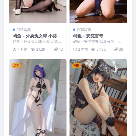
COS写真
COS写真
屿鱼 – 外卖兔女郎 小葵
屿鱼 – 安克雷奇
屿鱼 – 外卖兔女郎 小葵 写真分
屿鱼 – 安克雷奇 写真分类：唯
类：唯美，参与模特：屿鱼 [资
美，参与模特：屿鱼 [套图大
4 月前
21.2K
42
2 年前
54.9K
38
源大小]：[65...
小]：[33P／42...
VIP
VIP