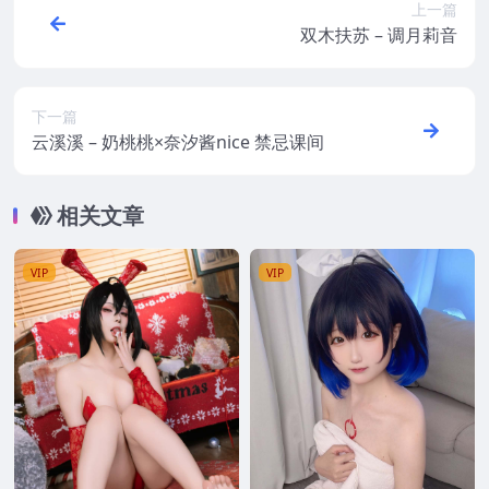
上一篇
双木扶苏 – 调月莉音
下一篇
云溪溪 – 奶桃桃×奈汐酱nice 禁忌课间
相关文章
VIP
VIP