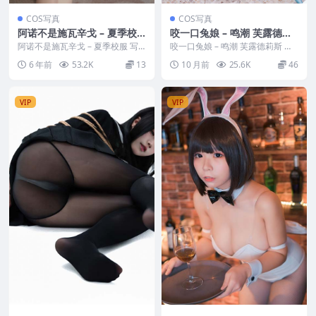
COS写真
COS写真
阿诺不是施瓦辛戈 – 夏季校
咬一口兔娘 – 鸣潮 芙露德莉
服
斯
阿诺不是施瓦辛戈 – 夏季校服 写
咬一口兔娘 – 鸣潮 芙露德莉斯 写
真分类：唯美，参与模特：阿诺不
真分类：唯美，参与模特：咬一口
6 年前
53.2K
13
10 月前
25.6K
46
是施瓦辛戈 [图...
兔娘 [资源大...
VIP
VIP