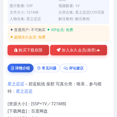
图片数量: 55P
视频数量: 1V
文件大小: 721MB
分类合集:
星之迟迟COS写真
人物合集:
星之迟迟
解压教程:
解压教程
普通用户:
不可购买
VIP会员:
免费
超级永久会员:
免费
购买下载权限
加入永久会员(推荐)🔥
详情介绍
常见问题
评论建议
星之迟迟
– 碧蓝航线 柴郡 写真分类：唯美，参与模
特：
星之迟迟
[资源大小]：[55P+1V／721MB]
[下载网盘]：百度网盘