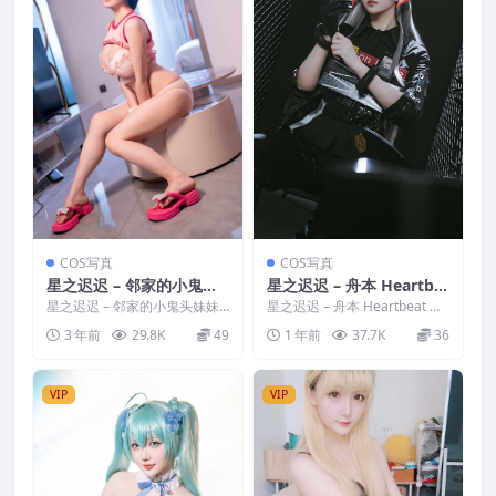
COS写真
COS写真
星之迟迟 – 邻家的小鬼头
星之迟迟 – 舟本 Heartbe
妹妹
at
星之迟迟 – 邻家的小鬼头妹妹
星之迟迟 – 舟本 Heartbeat 写
写真分类：唯美，参与模特：
真分类：唯美，参与模特：星
3 年前
29.8K
49
1 年前
37.7K
36
星之迟迟 [套图大小]...
之迟迟 [资...
VIP
VIP