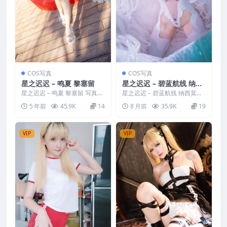
COS写真
COS写真
星之迟迟 – 鸣夏 黎塞留
星之迟迟 – 碧蓝航线 纳西
莫夫
星之迟迟 – 鸣夏 黎塞留 写真分
星之迟迟 – 碧蓝航线 纳西莫夫
类：唯美，参与模特：星之迟
写真分类：唯美，参与模特：
5 年前
45.9K
14
8 月前
35.9K
19
迟 [套图大小]：[...
星之迟迟 [资源大小...
VIP
VIP