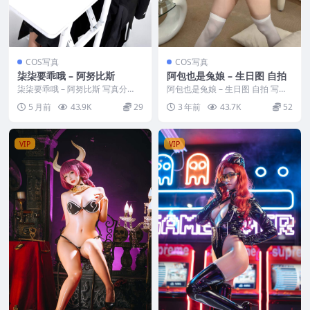
COS写真
COS写真
柒柒要乖哦 – 阿努比斯
阿包也是兔娘 – 生日图 自拍
柒柒要乖哦 – 阿努比斯 写真分
阿包也是兔娘 – 生日图 自拍 写真
类：唯美，参与模特：柒柒要乖哦
分类：唯美，参与模特：阿包也是
5 月前
43.9K
29
3 年前
43.7K
52
[资源大小]：[...
兔娘 [套图大...
VIP
VIP