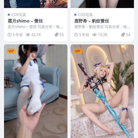
COS写真
COS写真
霜月shimo – 蕾丝
鹿野希 – 豹纹蕾丝
霜月shimo – 蕾丝 写真分类：唯
鹿野希 – 豹纹蕾丝 写真分类：唯
美，参与模特：霜月shimo [套图
美，参与模特：鹿野希 [套图大
5 年前
42.1K
55
5 年前
10.3K
54
大小]...
小]：[70P／...
VIP
VIP