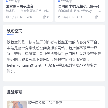
COS写真
COS写真
清水凪 – 白夜凛音
自闭颜球球(无颜小天使wy) –
加藤惠
清水凪 – 白夜凛音 写真分类：唯
自闭颜球球(无颜小天使wy) – 加藤
美，参与模特：清水凪 [资源大
惠 写真分类：唯美，参与模特：
1 月前
35.8K
41
5 年前
4.1K
31
小]：[72P／...
自闭颜球球 ...
铁粉空间
铁粉空间是一款专注于创作者与粉丝互动的内容分享平台。
本站是整合分享铁粉空间资源的网站，包括但不限于一只
香、芳姨、李漂亮、鱼神等抖音快手热门网红以及微密圈等
平台图片资源分享下载网站；铁粉空间网页版官网：
tiefenkongjian01.net（电脑版/手机版浏览器APP直接访
问）。
最近更新
咬一口兔娘 – 我的爱妻