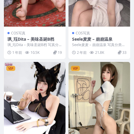
COS写真
COS写真
珟_珏Dita – 美味圣诞B档
Seele麦麦 – 崩崩温泉
珟_珏Dita – 美味圣诞B档 写真分
Seele麦麦 – 崩崩温泉 写真分类：
类：唯美，参与模特：珟_珏Dita
唯美，参与模特：Seele麦麦 [资源
1 年前
10.5K
19
2 年前
21.8K
33
[资...
大...
VIP
VIP