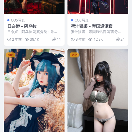
COS写真
COS写真
日奈娇 – 阿乌拉
蜜汁猫裘 – 帝国通讯官
日奈娇 – 阿乌拉 写真分类：唯
蜜汁猫裘 – 帝国通讯官 写真分
美，参与模特：日奈娇 [套图大
类：唯美，参与模特：蜜汁猫裘
2 年前
38.1K
11
3 年前
12.8K
24
小]：[74P／8...
[套图大小]：[2...
VIP
VIP