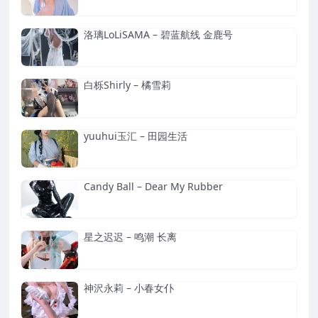
洛璃LoLiSAMA – 碧蓝航线 金鹿号
白栎Shirly – 橘雪莉
yuuhui玉汇 – 田园生活
Candy Ball – Dear My Rubber
星之迟迟 – 鸣潮 长离
神沢永莉 – 小春女仆