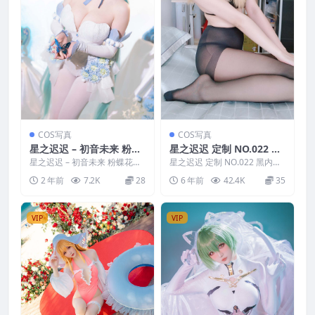
COS写真
COS写真
星之迟迟 – 初音未来 粉蝶
星之迟迟 定制 NO.022 黑
花精灵
内衣
星之迟迟 – 初音未来 粉蝶花精
星之迟迟 定制 NO.022 黑内衣
灵 写真分类：唯美，参与模
写真分类：唯美，参与模特：
2 年前
7.2K
28
6 年前
42.4K
35
特：星之迟迟 [套图大...
星之迟迟 [套图...
VIP
VIP