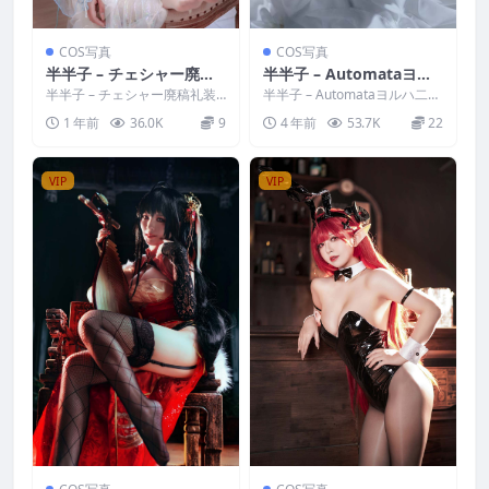
COS写真
COS写真
半半子 – チェシャー廃稿
半半子 – Automataヨル
礼装
ハ二号B型 白いドレス
半半子 – チェシャー廃稿礼装
半半子 – Automataヨルハ二号
写真分类：唯美，参与模特：
B型 白いドレス 写真分类：唯
1 年前
36.0K
9
4 年前
53.7K
22
半半子 [资源大小]：...
美，参与模特...
VIP
VIP