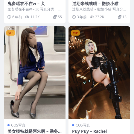
鬼畜瑶在不在w – 犬
过期米线线喵 – 撒娇小猫
鬼畜瑶在不在w – 犬 写真分类：唯
过期米线线喵 – 撒娇小猫 写真分
美，参与模特：鬼畜瑶在不在 [套
类：唯美，参与模特：过期米线线
6 年前
11.2K
55
3 年前
23.2K
13
图大小]：[...
喵 [套图大小]...
VIP
VIP
COS写真
COS写真
美女模特就是阿朱啊 – 乘务
Puy Puy – Rachel