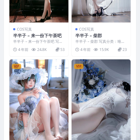
COS写真
COS写真
半半子 – 来一份下午茶吧
半半子 – 柴郡
半半子 – 来一份下午茶吧 写真
半半子 – 柴郡 写真分类：唯
分类：唯美，参与模特：半半
美，参与模特：半半子 [套图大
4 年前
24.8K
53
4 年前
15.9K
23
子 [套图大小]：[7...
小]：[63P+2V...
VIP
VIP