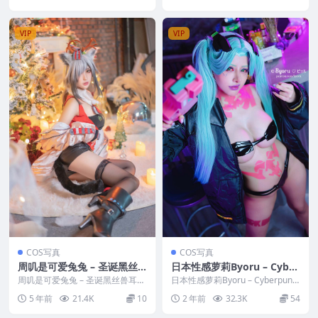
VIP
VIP
COS写真
COS写真
周叽是可爱兔兔 – 圣诞黑丝
日本性感萝莉Byoru – Cyber
兽耳
punk Edgerunners
周叽是可爱兔兔 – 圣诞黑丝兽耳
日本性感萝莉Byoru – Cyberpunk
写真分类：唯美，参与模特：周叽
Edgerunners 写真分类...
5 年前
21.4K
10
2 年前
32.3K
54
是可爱兔兔 [套...