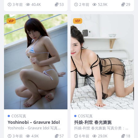
美，参与模特：白易子教主 [套图
类：唯美，参与模特：Cand...
3 年前
40.4K
53
2 年前
52.9K
29
大小]：[10...
VIP
VIP
COS写真
COS写真
Yoshinobi – Gravure Idol
抖娘-利世 春光旖旎
Yoshinobi – Gravure Idol 写真分
抖娘-利世 春光旖旎 写真分类：唯
类：唯美，参与模特：Yo...
美，参与模特：抖娘-利世 [套图大
3 年前
4.9K
57
6 年前
29.0K
18
小]：[42...