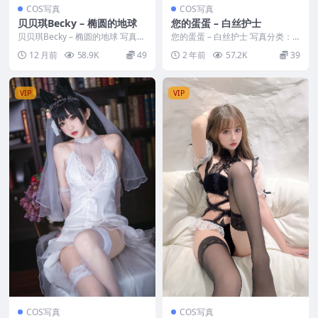
COS写真
COS写真
贝贝琪Becky – 椭圆的地球
您的蛋蛋 – 白丝护士
贝贝琪Becky – 椭圆的地球 写真分
您的蛋蛋 – 白丝护士 写真分类：
类：唯美，参与模特：贝贝琪Bec
唯美，参与模特：您的蛋蛋 [套图
12 月前
58.9K
49
2 年前
57.2K
39
ky [...
大小]：[40...
VIP
VIP
COS写真
COS写真