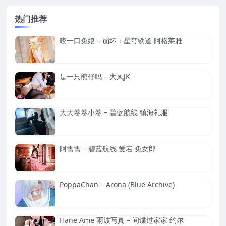
热门推荐
咬一口兔娘 – 崩坏：星穹铁道 阿格莱雅
是一只熊仔吗 – 大凤JK
大大卷卷小卷 – 碧蓝航线 镇海礼服
阿雪雪 – 碧蓝航线 爱宕 兔女郎
PoppaChan – Arona (Blue Archive)
Hane Ame 雨波写真 – 间谍过家家 约尔