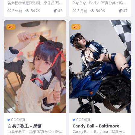
员
美女模特就是阿朱啊 – 乘务员 写
Puy Puy – Rachel 写真分类：唯
真分类：唯美，参与模特：就是阿
美，参与模特：Puy Puy [资...
3 年前
54.7K
42
5 月前
54.9K
47
朱啊 [套图大小...
VIP
VIP
COS写真
COS写真
白易子教主 – 黑猫
Candy Ball – Baltimore
白易子教主 – 黑猫 写真分类：唯
Candy Ball – Baltimore 写真分