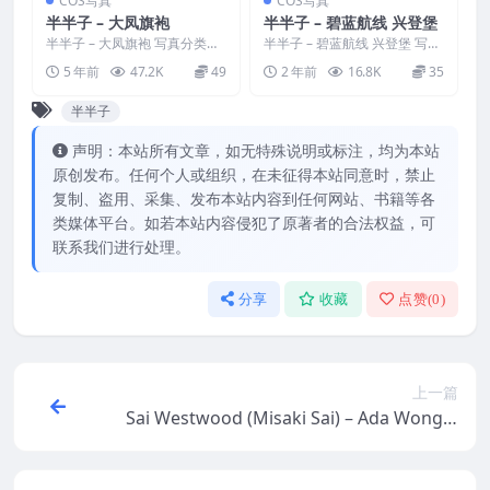
COS写真
COS写真
半半子 – 大凤旗袍
半半子 – 碧蓝航线 兴登堡
半半子 – 大凤旗袍 写真分类：
半半子 – 碧蓝航线 兴登堡 写真
唯美，参与模特：半半子 [套图
分类：唯美，参与模特：半半
5 年前
47.2K
49
2 年前
16.8K
35
大小]：[40P／...
子 [套图大小]：[...
半半子
声明：本站所有文章，如无特殊说明或标注，均为本站
原创发布。任何个人或组织，在未征得本站同意时，禁止
复制、盗用、采集、发布本站内容到任何网站、书籍等各
类媒体平台。如若本站内容侵犯了原著者的合法权益，可
联系我们进行处理。
分享
收藏
点赞(
0
)
上一篇
Sai Westwood (Misaki Sai) – Ada Wong V
alentine’s