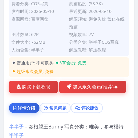
资源分类:
COS写真
浏览热度: (53.3K)
发布时间: 2026-05-10
最近更新: 2026-05-10
资源网盘: 百度网盘
解压须知: 避免失效 禁止在线
预览
图片数量: 62P
视频数量: 7V
文件大小: 762MB
分类合集:
半半子COS写真
人物合集:
半半子
解压教程:
解压教程
普通用户:
不可购买
VIP会员:
免费
超级永久会员:
免费
购买下载权限
加入永久会员(推荐)🔥
详情介绍
常见问题
评论建议
半半子
– 歐根親王Bunny 写真分类：唯美，参与模特：
半半子