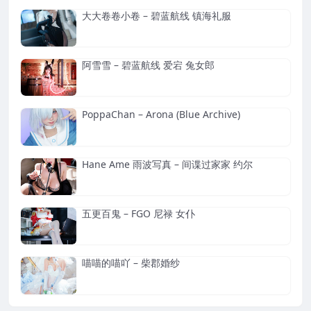
大大卷卷小卷 – 碧蓝航线 镇海礼服
阿雪雪 – 碧蓝航线 爱宕 兔女郎
PoppaChan – Arona (Blue Archive)
Hane Ame 雨波写真 – 间谍过家家 约尔
五更百鬼 – FGO 尼禄 女仆
喵喵的喵吖 – 柴郡婚纱