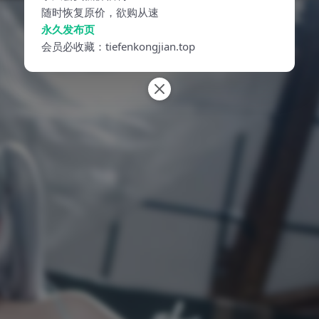
随时恢复原价，欲购从速
永久发布页
会员必收藏：tiefenkongjian.top