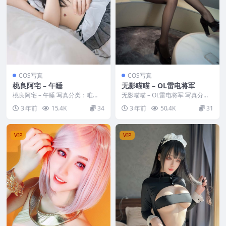
COS写真
COS写真
桃良阿宅 – 午睡
无影喵喵 – OL雷电将军
桃良阿宅 – 午睡 写真分类：唯
无影喵喵 – OL雷电将军 写真分
美，参与模特：桃良阿宅 [套图大
类：唯美，参与模特：无影喵喵
3 年前
15.4K
34
3 年前
50.4K
31
小]：[20P／...
[套图大小]：[...
VIP
VIP