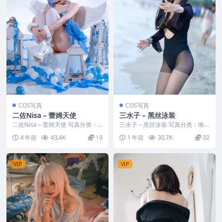
COS写真
COS写真
二佐Nisa – 蕾姆天使
三水子 – 黑丝泳装
二佐Nisa – 蕾姆天使 写真分类：
三水子 – 黑丝泳装 写真分类：唯
唯美，参与模特：二佐Nisa [套图
美，参与模特：三水子 [资源大
4 年前
43.4K
19
1 年前
30.7K
32
大小]...
小]：[70P／...
VIP
VIP