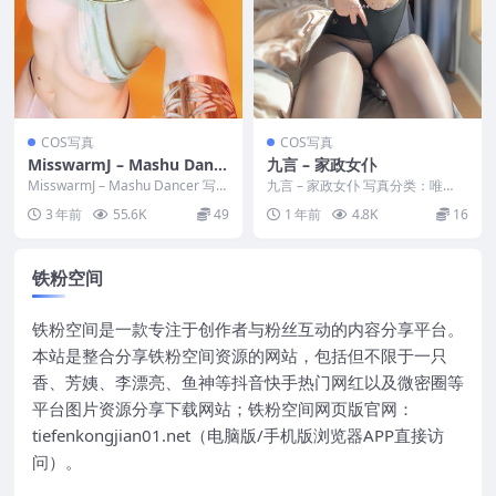
COS写真
COS写真
MisswarmJ – Mashu Danc
九言 – 家政女仆
er
MisswarmJ – Mashu Dancer 写真
九言 – 家政女仆 写真分类：唯
分类：唯美，参与模特：Mi...
美，参与模特：九言 [资源大小]：
3 年前
55.6K
49
1 年前
4.8K
16
[35P+1V...
铁粉空间
铁粉空间是一款专注于创作者与粉丝互动的内容分享平台。
本站是整合分享铁粉空间资源的网站，包括但不限于一只
香、芳姨、李漂亮、鱼神等抖音快手热门网红以及微密圈等
平台图片资源分享下载网站；铁粉空间网页版官网：
tiefenkongjian01.net（电脑版/手机版浏览器APP直接访
问）。