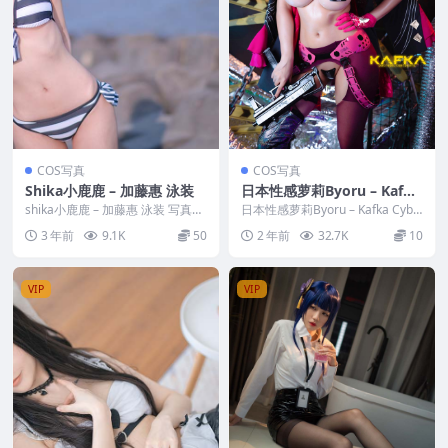
COS写真
COS写真
Shika小鹿鹿 – 加藤惠 泳装
日本性感萝莉Byoru – Kafka
Cyberpink (Honkai Star R
shika小鹿鹿 – 加藤惠 泳装 写真分
日本性感萝莉Byoru – Kafka Cybe
类：唯美，参与模特：shika小鹿
ail)
rpink (Honkai St...
3 年前
9.1K
50
2 年前
32.7K
10
鹿 ...
VIP
VIP