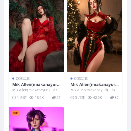
COS写真
COS写真
Mik Allen(miakanayuri)
Mik Allen(miakanayuri)
– Azula
– Azula
Mik Allen(miakanayuri) – Azul
Mik Allen(miakanayuri) – Azul
a 写真分类：唯美，参...
a 写真分类：唯美，参...
1 天前
13.6K
57
5 月前
42.9K
32
VIP