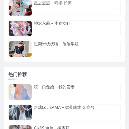
星之迟迟 – 鸣潮 长离
神沢永莉 – 小春女仆
过期米线线喵 – 涩涩学姐
热门推荐
咬一口兔娘 – 我的爱妻
洛璃LoLiSAMA – 碧蓝航线 金鹿号
白栎Shirly – 橘雪莉