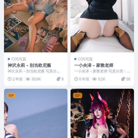
COS写真
COS写真
神沢永莉 – 别当欧尼酱
一小央泽 – 家教老师
神沢永莉 – 别当欧尼酱 写真分
一小央泽 – 家教老师 写真分类：
类：唯美，参与模特：神沢永莉
唯美，参与模特：一小央泽 [套图
2 年前
30.6K
8
6 年前
9.2K
58
[套图大小]：[5...
大小]：[80...
VIP
VIP