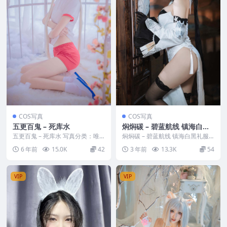
COS写真
COS写真
五更百鬼 – 死库水
焖焖碳 – 碧蓝航线 镇海白黑
礼服
五更百鬼 – 死库水 写真分类：唯
焖焖碳 – 碧蓝航线 镇海白黑礼服
美，参与模特：五更百鬼 [套图大
写真分类：唯美，参与模特：焖焖
6 年前
15.0K
42
3 年前
13.3K
54
小]：[11P...
碳 [套图大小...
VIP
VIP