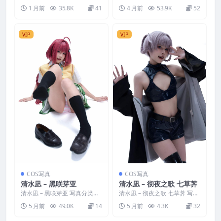
唯美，参与模特：清水凪 [资源
美，参与模特：清水凪 [资源大
1 月前
35.8K
41
4 月前
53.9K
52
大小]：[72P／...
小]：[124P／...
VIP
VIP
COS写真
COS写真
清水凪 – 黑咲芽亚
清水凪 – 彻夜之歌 七草荠
清水凪 – 黑咲芽亚 写真分类：
清水凪 – 彻夜之歌 七草荠 写真
唯美，参与模特：清水凪 [资源
分类：唯美，参与模特：清水
5 月前
49.0K
14
5 月前
4.3K
32
大小]：[58P／...
凪 [资源大小]：[...