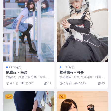
COS写真
COS写真
疯猫ss – 海边
樱落酱w – 可畏
疯猫ss – 海边 写真分类：唯美，
樱落酱w – 可畏 写真分类：唯美，
参与模特：疯猫ss [套图大小]：[1
参与模特：樱落酱w [套图大小]：
6 年前
33.5K
19
6 年前
38.7K
45
5P／...
[14P／...
VIP
VIP