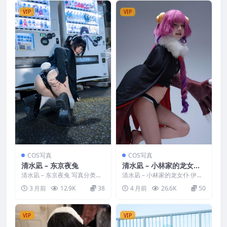
VIP
VIP
COS写真
COS写真
清水凪 – 东京夜兔
清水凪 – 小林家的龙女仆
伊露露
清水凪 – 东京夜兔 写真分类：
清水凪 – 小林家的龙女仆 伊露
唯美，参与模特：清水凪 [资源
露 写真分类：唯美，参与模
3 月前
12.9K
38
4 月前
26.6K
50
大小]：[35P／...
特：清水凪 [资源大小...
VIP
VIP