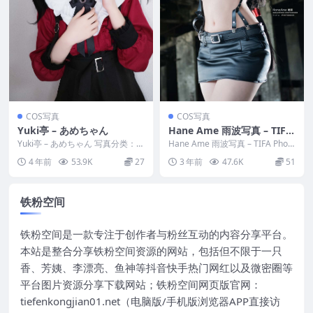
COS写真
COS写真
Yuki亭 – あめちゃん
Hane Ame 雨波写真 – TIFA
Photobook (Final Fantasy
Yuki亭 – あめちゃん 写真分类：唯
Hane Ame 雨波写真 – TIFA Photo
美，参与模特：Yuki亭 [套图大
VII)
book (Final Fa...
4 年前
53.9K
27
3 年前
47.6K
51
小]：...
铁粉空间
铁粉空间是一款专注于创作者与粉丝互动的内容分享平台。
本站是整合分享铁粉空间资源的网站，包括但不限于一只
香、芳姨、李漂亮、鱼神等抖音快手热门网红以及微密圈等
平台图片资源分享下载网站；铁粉空间网页版官网：
tiefenkongjian01.net（电脑版/手机版浏览器APP直接访