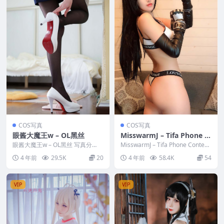
COS写真
COS写真
眼酱大魔王w – OL黑丝
MisswarmJ – Tifa Phone C
ontents
眼酱大魔王w – OL黑丝 写真分
MisswarmJ – Tifa Phone Content
类：唯美，参与模特：眼酱大魔王
s 写真分类：唯美，...
4 年前
29.5K
20
4 年前
58.4K
54
w [套图大小]...
VIP
VIP