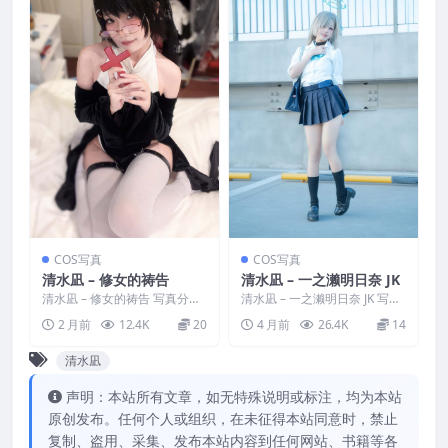
COS写真
COS写真
清水凪 – 修女的祷告
清水凪 – 一之濑明日奈 JK
清水凪 – 修女的祷告 写真分
清水凪 – 一之濑明日奈 JK 写真
类：唯美，参与模特：清水凪
分类：唯美，参与模特：清水
2 月前
12.4K
20
4 月前
26.4K
14
[资源大小]：[18P...
凪 [资源大小]：...
清水凪
声明：本站所有文章，如无特殊说明或标注，均为本站
原创发布。任何个人或组织，在未征得本站同意时，禁止
复制、盗用、采集、发布本站内容到任何网站、书籍等各