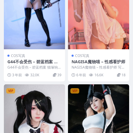
COS写真
COS写真
G44不会受伤 – 碧蓝档案 猫
NAGISA魔物喵 – 性感看护师
塚响
G44不会受伤 – 碧蓝档案 猫塚响
NAGISA魔物喵 – 性感看护师 写真
写真分类：唯美，参与模特：G44
分类：唯美，参与模特：NAGISA
3 年前
32.0K
39
6 年前
16.6K
18
不会受伤 ...
魔物喵...
VIP
VIP