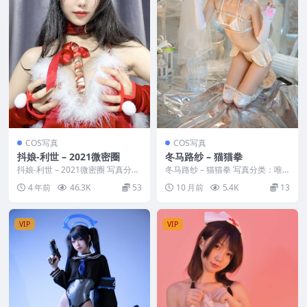
COS写真
COS写真
抖娘-利世 – 2021微密圈
冬马路纱 – 猫猫拳
抖娘-利世 – 2021微密圈 写真分
冬马路纱 – 猫猫拳 写真分类：唯
类：唯美，参与模特：抖娘-利世
美，参与模特：冬马路纱 [资源大
4 年前
46.3K
53
10 月前
5.4K
13
[套图大小...
小]：[40P...
VIP
VIP