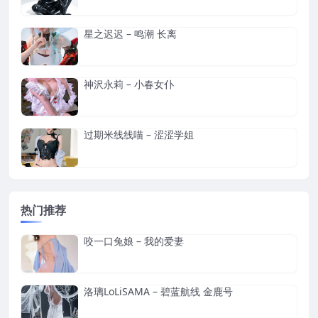
星之迟迟 – 鸣潮 长离
神沢永莉 – 小春女仆
过期米线线喵 – 涩涩学姐
热门推荐
咬一口兔娘 – 我的爱妻
洛璃LoLiSAMA – 碧蓝航线 金鹿号