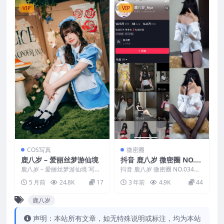
VIP
VIP
COS写真
微密圈
鹿八岁 – 爱丽丝梦游仙境
抖音 鹿八岁 微密圈 NO.03
4期
鹿八岁 – 爱丽丝梦游仙境 写真
抖音 鹿八岁 微密圈 NO.034
分类：唯美，参与模特：鹿八
期，资源详情：抖音 鹿八岁 微
5 月前
24.8K
17
3 年前
4.9K
44
岁 [资源大小]：[2...
密圈 NO.03...
鹿八岁
声明：本站所有文章，如无特殊说明或标注，均为本站