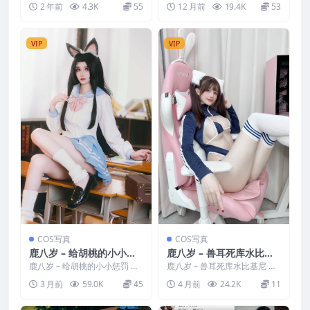
2 年前
4.3K
55
12 月前
19.4K
53
密圈 NO.04...
[资源大小]：[35P...
VIP
VIP
COS写真
COS写真
鹿八岁 – 给胡桃的小小惩
鹿八岁 – 兽耳死库水比基
罚
尼
鹿八岁 – 给胡桃的小小惩罚 写
鹿八岁 – 兽耳死库水比基尼 写
真分类：唯美，参与模特：鹿
真分类：唯美，参与模特：鹿
3 月前
59.0K
45
4 月前
24.2K
11
八岁 [资源大小]：[...
八岁 [资源大小]：[...