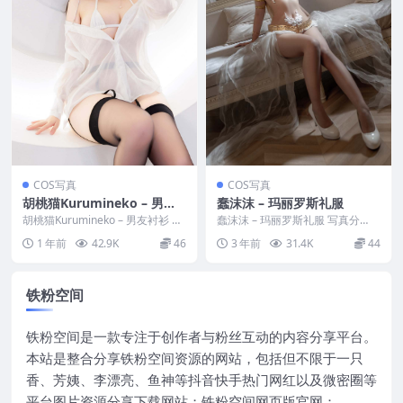
COS写真
COS写真
胡桃猫Kurumineko – 男友
蠢沫沫 – 玛丽罗斯礼服
衬衫
胡桃猫Kurumineko – 男友衬衫 写
蠢沫沫 – 玛丽罗斯礼服 写真分
真分类：唯美，参与模特：胡桃猫
类：唯美，参与模特：蠢沫沫 [套
1 年前
42.9K
46
3 年前
31.4K
44
[资...
图大小]：[40...
铁粉空间
铁粉空间是一款专注于创作者与粉丝互动的内容分享平台。
本站是整合分享铁粉空间资源的网站，包括但不限于一只
香、芳姨、李漂亮、鱼神等抖音快手热门网红以及微密圈等
平台图片资源分享下载网站；铁粉空间网页版官网：