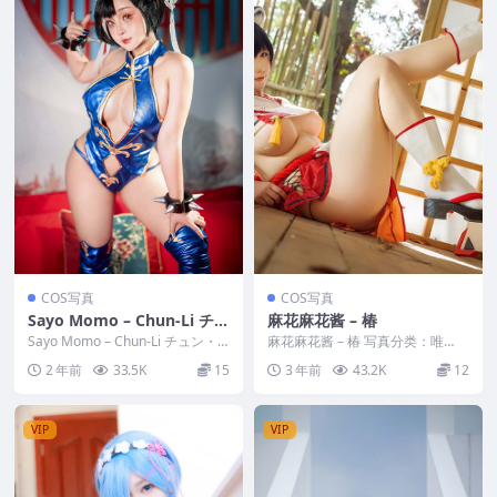
COS写真
COS写真
Sayo Momo – Chun-Li チュ
麻花麻花酱 – 椿
ン・リー Nud!e Fighter
Sayo Momo – Chun-Li チュン・
麻花麻花酱 – 椿 写真分类：唯
リー Nud!e Fighter...
美，参与模特：麻花麻花酱 [套图
2 年前
33.5K
15
3 年前
43.2K
12
大小]：[30P...
VIP
VIP