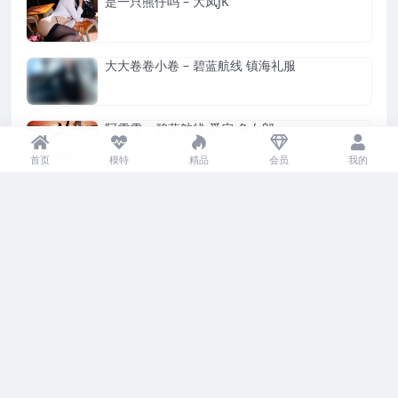
是一只熊仔吗 – 大凤JK
大大卷卷小卷 – 碧蓝航线 镇海礼服
阿雪雪 – 碧蓝航线 爱宕 兔女郎
首页
模特
精品
会员
我的
PoppaChan – Arona (Blue Archive)
Hane Ame 雨波写真 – 间谍过家家 约尔
五更百鬼 – FGO 尼禄 女仆
喵喵的喵吖 – 柴郡婚纱