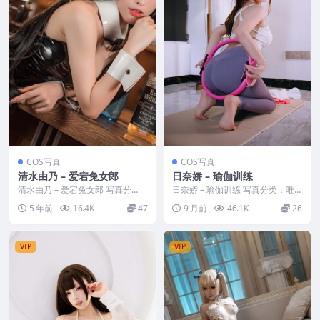
COS写真
COS写真
清水由乃 – 爱宕兔女郎
日奈娇 – 瑜伽训练
清水由乃 – 爱宕兔女郎 写真分
日奈娇 – 瑜伽训练 写真分类：唯
类：唯美，参与模特：清水由乃
美，参与模特：日奈娇 [资源大
5 年前
16.4K
47
9 月前
46.1K
26
[套图大小]：[4...
小]：[166P...
VIP
VIP