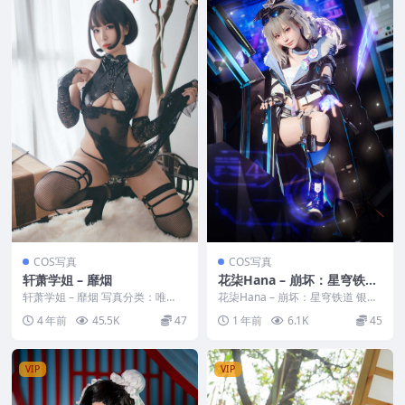
COS写真
COS写真
轩萧学姐 – 靡烟
花柒Hana – 崩坏：星穹铁道
银狼
轩萧学姐 – 靡烟 写真分类：唯
花柒Hana – 崩坏：星穹铁道 银狼
美，参与模特：轩萧学姐 [套图大
写真分类：唯美，参与模特：花柒
4 年前
45.5K
47
1 年前
6.1K
45
小]：[40P+...
Hana ...
VIP
VIP