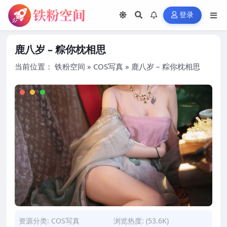
登录
鹿八岁 – 粽你枕相思
当前位置：
铁粉空间
»
COS写真
»
鹿八岁 – 粽你枕相思
资源分类:
COS写真
浏览热度: (53.6K)