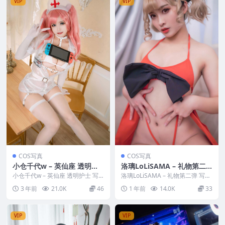
VIP
VIP
COS写真
COS写真
小仓千代w – 英仙座 透明护
洛璃LoLiSAMA – 礼物第二
士
弹
小仓千代w – 英仙座 透明护士 写
洛璃LoLiSAMA – 礼物第二弹 写真
真分类：唯美，参与模特：小仓千
分类：唯美，参与模特：洛璃LoLi
3 年前
21.0K
46
1 年前
14.0K
33
代w [套图大...
SA...
VIP
VIP