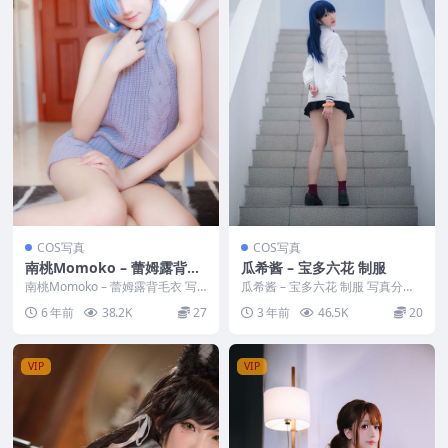
COS写真
COS写真
南桃Momoko – 蕾姆露背毛
瓜希酱 – 宝多六花 制服
衣
南桃Momoko – 蕾姆露背毛衣 写
瓜希酱 – 宝多六花 制服 写真分
真分类：唯美，参与模特：南桃M
类：唯美，参与模特：瓜希酱 [套
6 年前
38.2K
27
3 年前
46.5K
20
omoko ...
图大小]：[1...
VIP
VIP