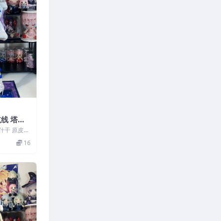
航线 塔什
塔什干 原皮
特：白栎S
16