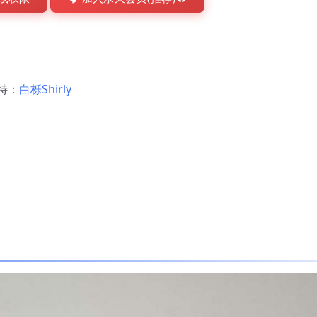
特：
白栎Shirly