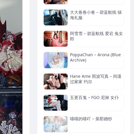
大大卷卷小卷 – 碧蓝航线 镇
海礼服
阿雪雪 – 碧蓝航线 爱宕 兔女
郎
PoppaChan – Arona (Blue
Archive)
Hane Ame 雨波写真 – 间谍
过家家 约尔
五更百鬼 – FGO 尼禄 女仆
喵喵的喵吖 – 柴郡婚纱