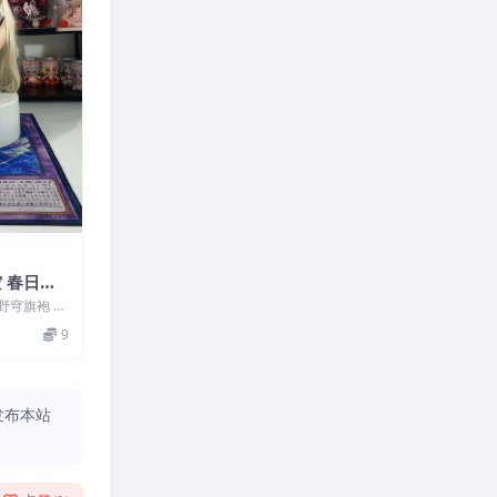
空 春日野
春日野穹旗袍 写
栎Shi...
9
发布本站