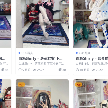
COS写真
COS写真
 恶毒
白栎Shirly – 蔚蓝档案 下江
白栎Shirly – 碧蓝
小春
干 原皮
兔 写
白栎Shirly – 蔚蓝档案 下江小春 写真
白栎Shirly – 碧蓝航线 
i...
分类：唯美，参与模特：白栎Shir...
写真分类：唯美，参与模
44
9 月前
25.7K
30
10 月前
20.5K
h...
VIP
VIP