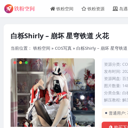
铁粉空间
铁粉资源
岛遇
白栎Shirly – 崩坏 星穹铁道 火花
当前位置：
铁粉空间
»
COS写真
»
白栎Shirly – 崩坏 星穹铁
资源分类:
C
发布时间: 202
资源网盘: 
图片数量: 14
分类合集:
白栎
解压教程:
解
普通用户:
购买下