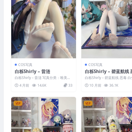
COS写真
COS写真
白栎Shirly – 昔涟
白栎Shirly – 碧蓝航线
白兔
白栎Shirly – 昔涟 写真分类：唯美，
白栎Shirly – 碧蓝航线 恶毒 白
参与模特：白栎Shirly [资源大...
真分类：唯美，参与模特：白栎Sh
4 月前
14.6K
33
10 月前
36.1K
VIP
VIP