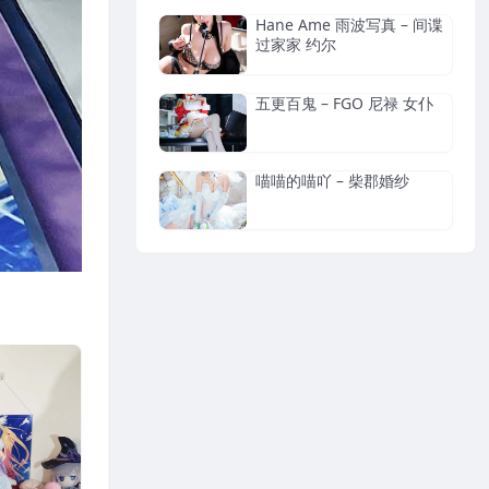
Hane Ame 雨波写真 – 间谍
过家家 约尔
五更百鬼 – FGO 尼禄 女仆
喵喵的喵吖 – 柴郡婚纱