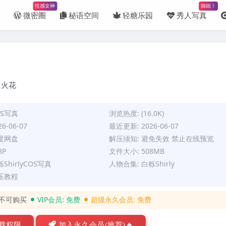
性感女神
御姐！
微密圈
秘语空间
轻糖乐园
秀人写真
道 火花
OS写真
浏览热度: (16.0K)
6-06-07
最近更新: 2026-06-07
百度网盘
解压须知: 避免失效 禁止在线预览
8P
文件大小: 508MB
ShirlyCOS写真
人物合集:
白栎Shirly
压教程
不可购买
VIP会员:
免费
超级永久会员:
免费
载权限
加入永久会员(推荐)🔥