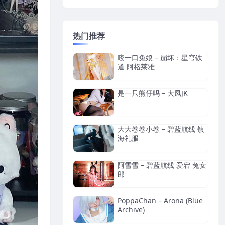
热门推荐
咬一口兔娘 – 崩坏：星穹铁
道 阿格莱雅
是一只熊仔吗 – 大凤JK
大大卷卷小卷 – 碧蓝航线 镇
海礼服
阿雪雪 – 碧蓝航线 爱宕 兔女
郎
PoppaChan – Arona (Blue
Archive)