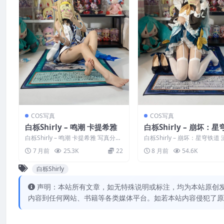
COS写真
COS写真
白栎Shirly – 鸣潮 卡提希雅
白栎Shirly – 崩坏：
流萤女仆
白栎Shirly – 鸣潮 卡提希雅 写真分
白栎Shirly – 崩坏：星穹铁道
类：唯美，参与模特：白栎Shirly...
仆 写真分类：唯美，参与模
7 月前
25.3K
22
8 月前
54.6K
S...
白栎Shirly
声明：本站所有文章，如无特殊说明或标注，均为本站原创
内容到任何网站、书籍等各类媒体平台。如若本站内容侵犯了原