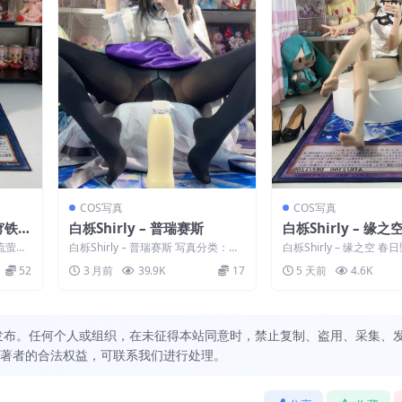
COS写真
COS写真
星穹铁道
白栎Shirly – 普瑞赛斯
白栎Shirly – 缘之
穹旗袍
 流萤女
白栎Shirly – 普瑞赛斯 写真分类：唯
白栎Shirly – 缘之空 
特：白栎
美，参与模特：白栎Shirly [资...
真分类：唯美，参与模特：白
52
3 月前
39.9K
17
5 天前
4.6K
发布。任何个人或组织，在未征得本站同意时，禁止复制、盗用、采集、
著者的合法权益，可联系我们进行处理。