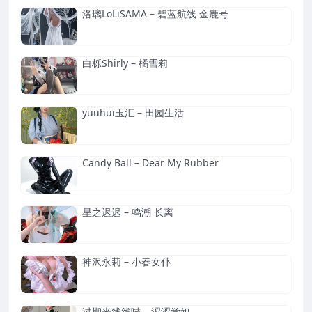
洛璃LoLiSAMA – 碧蓝航线 金鹿号
白栎Shirly – 橘雪莉
yuuhui玉汇 – 田园生活
Candy Ball – Dear My Rubber
星之迟迟 – 鸣潮 长离
神沢永莉 – 小春女仆
过期米线线喵 – 涩涩学姐