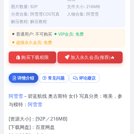
图片数量: 92P
文件大小: 216MB
分类合集:
阿雪雪COS写真
人物合集:
阿雪雪
解压教程:
解压教程
普通用户:
不可购买
VIP会员:
免费
超级永久会员:
免费
购买下载权限
加入永久会员(推荐)🔥
详情介绍
常见问题
评论建议
阿雪雪
– 碧蓝航线 奥古斯特 女仆 写真分类：唯美，参
与模特：
阿雪雪
[资源大小]：[92P／216MB]
[下载网盘]：百度网盘