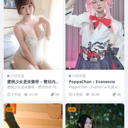
COS写真
COS写真
蜜桃少女是依酱呀 – 蕾丝内
PoppaChan – Evanescia
衣
蜜桃少女是依酱呀 – 蕾丝内衣 写
PoppaChan – Evanescia 写真分
真分类：唯美，参与模特：蜜桃少
类：唯美，参与模特：Poppa...
5 年前
41.3K
56
4 周前
30.9K
48
女是依酱呀 [套...
VIP
VIP