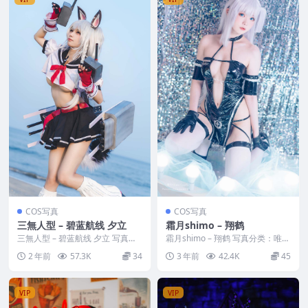
COS写真
COS写真
三無人型 – 碧蓝航线 夕立
霜月shimo – 翔鹤
三無人型 – 碧蓝航线 夕立 写真分
霜月shimo – 翔鹤 写真分类：唯
类：唯美，参与模特：三無人型
美，参与模特：霜月shimo [套图
2 年前
57.3K
34
3 年前
42.4K
45
[套图大小]：...
大小]...
VIP
VIP