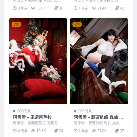
阿雪雪 – 黛朵礼服 写真分类：
阿雪雪 – 崩坏：星穹铁道 知更
唯美，参与模特：阿雪雪 [资源
鸟 写真分类：唯美，参与模
3 月前
53.0K
36
1 年前
21.4K
42
大小]：[78P／...
特：阿雪雪 [资源大小...
VIP
VIP
COS写真
COS写真
阿雪雪 – 圣诞芭芭拉
阿雪雪 – 碧蓝航线 逸仙 旗
袍
阿雪雪 – 圣诞芭芭拉 写真分
阿雪雪 – 碧蓝航线 逸仙 旗袍 写
类：唯美，参与模特：阿雪雪
真分类：唯美，参与模特：阿
4 周前
19.8K
24
1 年前
27.0K
37
[资源大小]：[109...
雪雪 [资源大小]...