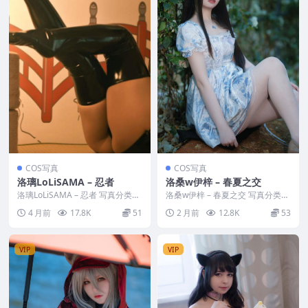
COS写真
COS写真
洛璃LoLiSAMA – 忍者
洛桑w伊梓 – 春夏之交
洛璃LoLiSAMA – 忍者 写真分类：
洛桑w伊梓 – 春夏之交 写真分类：
唯美，参与模特：洛璃LoLiSAMA
唯美，参与模特：洛桑w伊梓 [资
4 月前
17.8K
51
2 月前
12.8K
53
...
源大小]：[...
VIP
VIP