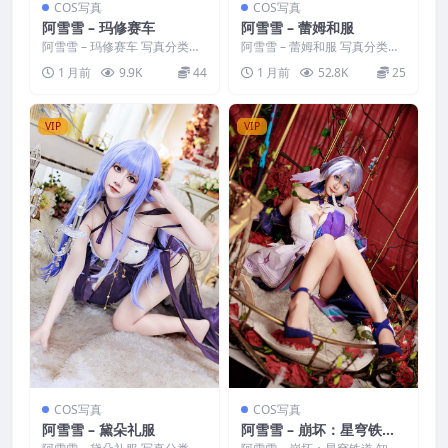
COS写真
COS写真
阿雪雪 – 玛修赛车
阿雪雪 – 蕾姆和服
阿雪雪 – 玛修赛车 写真分类：
阿雪雪 – 蕾姆和服 写真分类：
唯美，参与模特：阿雪雪 [资源
唯美，参与模特：阿雪雪 [资源
1 月前
9.9K
44
1 月前
52.8K
25
大小]：[33P／...
大小]：[19P／...
VIP
VIP
COS写真
COS写真
阿雪雪 – 黛朵礼服
阿雪雪 – 崩坏：星穹铁道
知更鸟