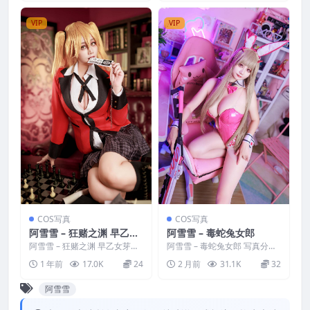
VIP
VIP
COS写真
COS写真
阿雪雪 – 狂赌之渊 早乙女
阿雪雪 – 毒蛇兔女郎
芽亚里 制服
阿雪雪 – 狂赌之渊 早乙女芽亚
阿雪雪 – 毒蛇兔女郎 写真分
里 制服 写真分类：唯美，参与
类：唯美，参与模特：阿雪雪
1 年前
17.0K
24
2 月前
31.1K
32
模特：阿雪雪 [资...
[资源大小]：[30P...
阿雪雪