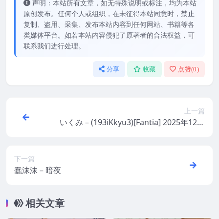
声明：本站所有文章，如无特殊说明或标注，均为本站
原创发布。任何个人或组织，在未征得本站同意时，禁止
复制、盗用、采集、发布本站内容到任何网站、书籍等各
类媒体平台。如若本站内容侵犯了原著者的合法权益，可
联系我们进行处理。
分享
收藏
点赞(
0
)
上一篇
いくみ – (193iKkyu3)[Fantia] 2025年12月
合集
下一篇
蠢沫沫 – 暗夜
相关文章