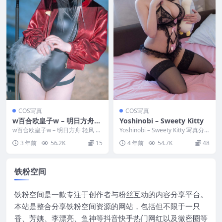
COS写真
COS写真
w百合欧皇子w – 明日方舟
Yoshinobi – Sweety Kitty
轻风 LB01 红
w百合欧皇子w – 明日方舟 轻风 LB
Yoshinobi – Sweety Kitty 写真分
01 红 写真分类：唯美，参与模
类：唯美，参与模特：Yo...
3 年前
56.2K
15
4 年前
54.7K
48
特：w百...
铁粉空间
铁粉空间是一款专注于创作者与粉丝互动的内容分享平台。
本站是整合分享铁粉空间资源的网站，包括但不限于一只
香、芳姨、李漂亮、鱼神等抖音快手热门网红以及微密圈等