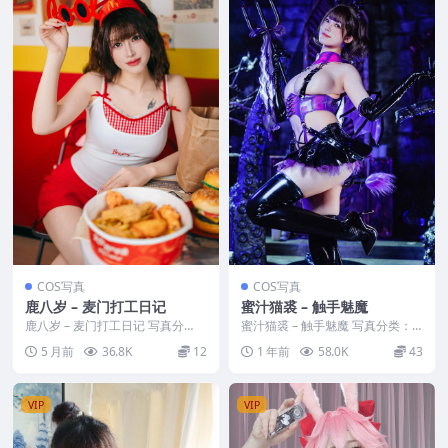
COS写真
COS写真
鹿八岁 – 麦门打工日记
蜜汁猫裘 – 触手魅魔
鹿八岁 – 麦门打工日记 写真分
蜜汁猫裘 – 触手魅魔 写真分类：
类：唯美，参与模特：鹿八岁 [资
唯美，参与模特：蜜汁猫裘 [资源
5 月前
36.8K
12
1 年前
58.0K
43
源大小]：[17...
大小]：[85...
VIP
VIP