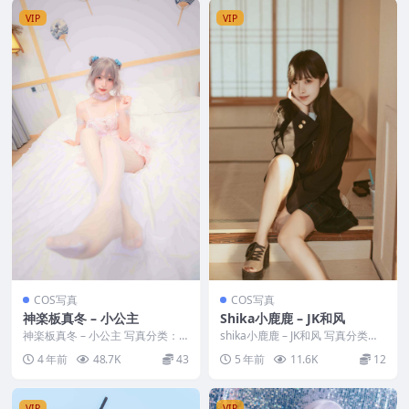
VIP
VIP
COS写真
COS写真
神楽板真冬 – 小公主
Shika小鹿鹿 – JK和风
神楽板真冬 – 小公主 写真分类：
shika小鹿鹿 – JK和风 写真分类：
唯美，参与模特：神楽板真冬 [套
唯美，参与模特：shika小鹿鹿
4 年前
48.7K
43
5 年前
11.6K
12
图大小]：[8...
[套...
VIP
VIP