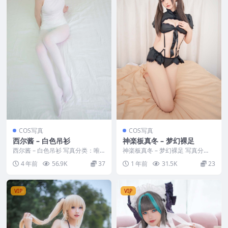
COS写真
COS写真
西尔酱 – 白色吊衫
神楽板真冬 – 梦幻裸足
西尔酱 – 白色吊衫 写真分类：唯
神楽板真冬 – 梦幻裸足 写真分
美，参与模特：西尔酱 [套图大
类：唯美，参与模特：神楽板真冬
4 年前
56.9K
37
1 年前
31.5K
23
小]：[30P／...
[资源大小]：[...
VIP
VIP