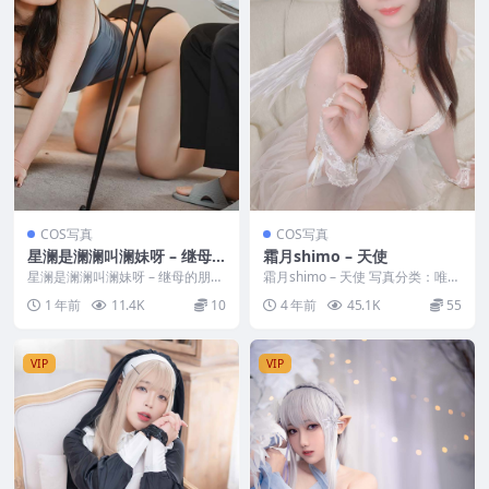
COS写真
COS写真
星澜是澜澜叫澜妹呀 – 继母
霜月shimo – 天使
的朋友们
星澜是澜澜叫澜妹呀 – 继母的朋友
霜月shimo – 天使 写真分类：唯
们 写真分类：唯美，参与模特：
美，参与模特：霜月shimo [套图
1 年前
11.4K
10
4 年前
45.1K
55
星澜是澜澜叫澜妹...
大小]...
VIP
VIP