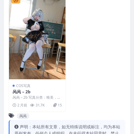
VIP
COS写真
呙呙 – 2b
呙呙 – 2b 写真分类：唯美，参
与模特：呙呙 [资源大小]：[42
2 月前
31.7K
15
P／254M...
呙呙
声明：本站所有文章，如无特殊说明或标注，均为本站
原创发布。任何个人或组织，在未征得本站同意时，禁止