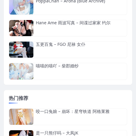
PoppaChan – Arona (Blue Archive)
Hane Ame 雨波写真 – 间谍过家家 约尔
五更百鬼 – FGO 尼禄 女仆
喵喵的喵吖 – 柴郡婚纱
热门推荐
咬一口兔娘 – 崩坏：星穹铁道 阿格莱雅
是一只熊仔吗 – 大凤JK