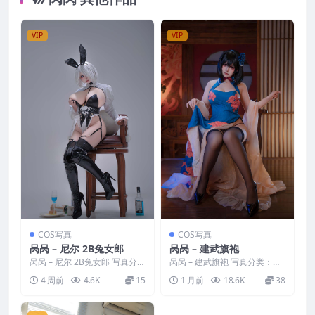
VIP
VIP
COS写真
COS写真
呙呙 – 尼尔 2B兔女郎
呙呙 – 建武旗袍
呙呙 – 尼尔 2B兔女郎 写真分
呙呙 – 建武旗袍 写真分类：唯
类：唯美，参与模特：呙呙 [资
美，参与模特：呙呙 [资源大
4 周前
4.6K
15
1 月前
18.6K
38
源大小]：[18...
小]：[37P／23...