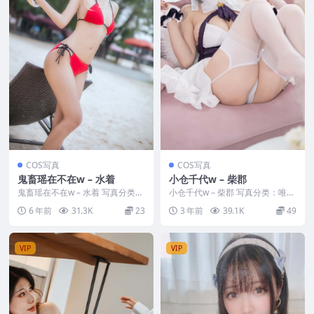
COS写真
COS写真
鬼畜瑶在不在w – 水着
小仓千代w – 柴郡
鬼畜瑶在不在w – 水着 写真分类：
小仓千代w – 柴郡 写真分类：唯
唯美，参与模特：鬼畜瑶在不在
美，参与模特：小仓千代w [套图
6 年前
31.3K
23
3 年前
39.1K
49
[套图大小]：...
大小]：[12...
VIP
VIP