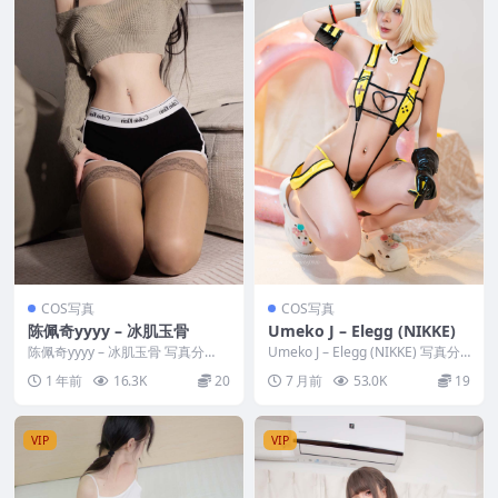
COS写真
COS写真
陈佩奇yyyy – 冰肌玉骨
Umeko J – Elegg (NIKKE)
陈佩奇yyyy – 冰肌玉骨 写真分
Umeko J – Elegg (NIKKE) 写真分
类：唯美，参与模特：陈佩奇yyyy
类：唯美，参与模特：Ume...
1 年前
16.3K
20
7 月前
53.0K
19
[资源大...
VIP
VIP