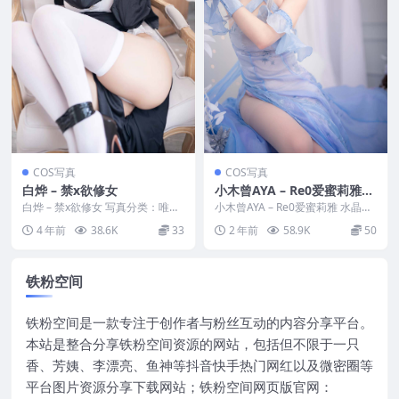
COS写真
COS写真
白烨 – 禁x欲修女
小木曾AYA – Re0爱蜜莉雅
水晶礼服
白烨 – 禁x欲修女 写真分类：唯
小木曾AYA – Re0爱蜜莉雅 水晶礼
美，参与模特：白烨 [套图大小]：
服 写真分类：唯美，参与模特：
4 年前
38.6K
33
2 年前
58.9K
50
[77P+5...
小木曾AY...
铁粉空间
铁粉空间是一款专注于创作者与粉丝互动的内容分享平台。
本站是整合分享铁粉空间资源的网站，包括但不限于一只
香、芳姨、李漂亮、鱼神等抖音快手热门网红以及微密圈等
平台图片资源分享下载网站；铁粉空间网页版官网：