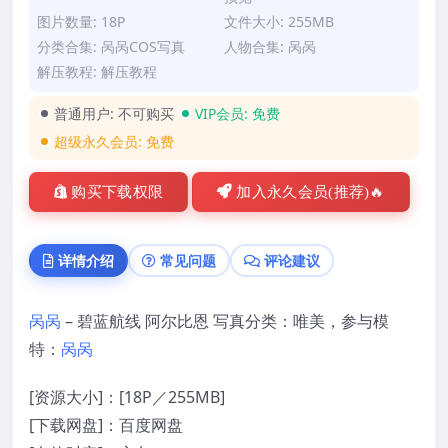
图片数量: 18P
文件大小: 255MB
分类合集:
呙呙COS写真
人物合集:
呙呙
解压教程:
解压教程
普通用户:
不可购买
VIP会员:
免费
超级永久会员:
免费
购买下载权限
加入永久会员(推荐)🔥
详情介绍
常见问题
评论建议
呙呙
– 碧蓝航线 阿尔比恩 写真分类：唯美，参与模
特：
呙呙
[资源大小]：[18P／255MB]
[下载网盘]：百度网盘