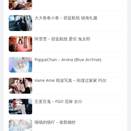
大大卷卷小卷 – 碧蓝航线 镇海礼服
阿雪雪 – 碧蓝航线 爱宕 兔女郎
PoppaChan – Arona (Blue Archive)
Hane Ame 雨波写真 – 间谍过家家 约尔
五更百鬼 – FGO 尼禄 女仆
喵喵的喵吖 – 柴郡婚纱