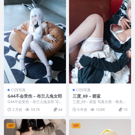
COS写真
COS写真
G44不会受伤 – 布兰儿兔女郎
三度_69 – 碧蓝
G44不会受伤 – 布兰儿兔女郎 写真
三度_69 – 碧蓝 写真分类：唯美，
分类：唯美，参与模特：G44不会
参与模特：三度_69 [套图大小]：
2 月前
59.7K
44
6 年前
10.8K
10
受伤 [资...
[42...
VIP
VIP