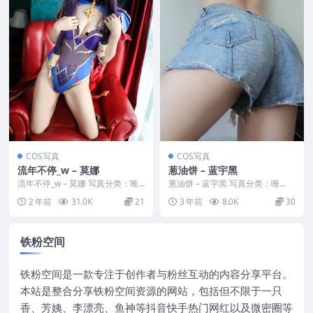
COS写真
COS写真
流年不停_w – 莫娜
葱油饼 – 蓝宇黑
流年不停_w – 莫娜 写真分类：唯
葱油饼 – 蓝宇黑 写真分类：唯
美，参与模特：流年不停_w [套图
美，参与模特：葱油饼 [套图大
2 年前
31.0K
21
3 年前
8.0K
30
大小]：[...
小]：[5P／1....
铁粉空间
铁粉空间是一款专注于创作者与粉丝互动的内容分享平台。
本站是整合分享铁粉空间资源的网站，包括但不限于一只
香、芳姨、李漂亮、鱼神等抖音快手热门网红以及微密圈等