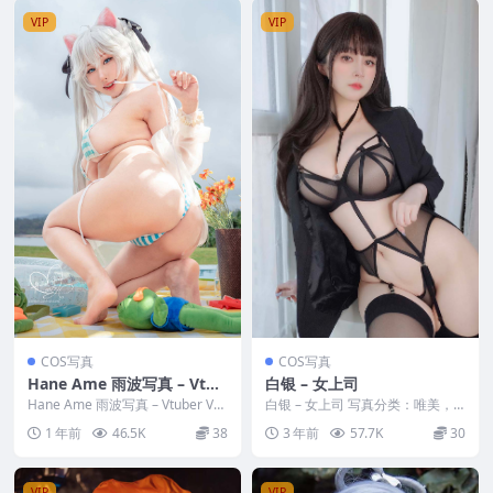
VIP
VIP
COS写真
COS写真
Hane Ame 雨波写真 – Vtub
白银 – 女上司
er Vaibae BIKINI 比基尼
Hane Ame 雨波写真 – Vtuber Vai
白银 – 女上司 写真分类：唯美，
bae BIKINI 比基尼...
参与模特：白银 [套图大小]：[66P
1 年前
46.5K
38
3 年前
57.7K
30
／465...
VIP
VIP