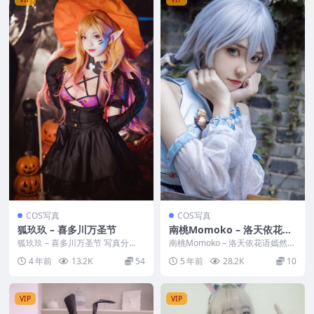
COS写真
COS写真
狐玖玖 – 喜多川万圣节
南桃Momoko – 洛天依花语
嫣然
狐玖玖 – 喜多川万圣节 写真分
南桃Momoko – 洛天依花语嫣然
类：唯美，参与模特：狐玖玖 [套
写真分类：唯美，参与模特：南桃
4 年前
13.2K
54
5 年前
28.2K
10
图大小]：[14...
Momoko...
VIP
VIP