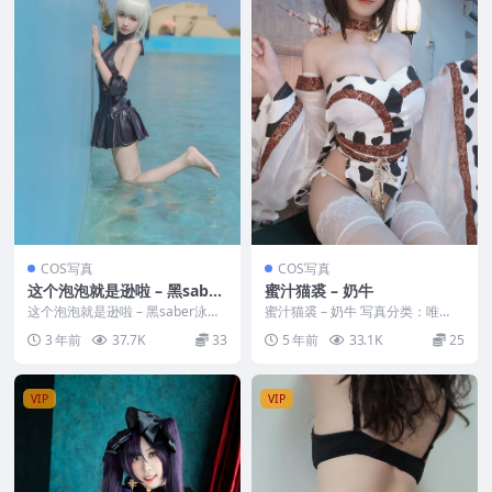
COS写真
COS写真
这个泡泡就是逊啦 – 黑saber
蜜汁猫裘 – 奶牛
泳装
这个泡泡就是逊啦 – 黑saber泳装
蜜汁猫裘 – 奶牛 写真分类：唯
写真分类：唯美，参与模特：这个
美，参与模特：蜜汁猫裘 [套图大
3 年前
37.7K
33
5 年前
33.1K
25
泡泡就是逊...
小]：[30P／...
VIP
VIP