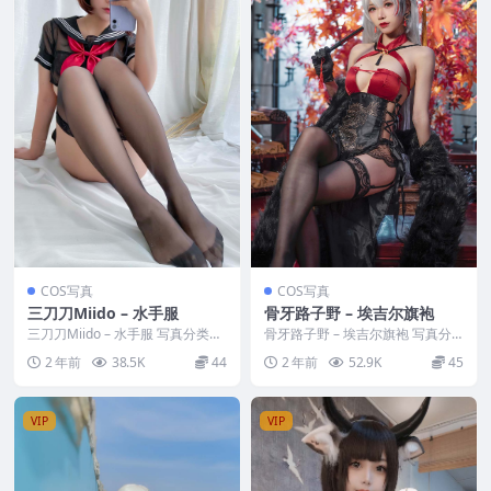
COS写真
COS写真
三刀刀Miido – 水手服
骨牙路子野 – 埃吉尔旗袍
三刀刀Miido – 水手服 写真分类：
骨牙路子野 – 埃吉尔旗袍 写真分
唯美，参与模特：三刀刀Miido [套
类：唯美，参与模特：骨牙路子野
2 年前
38.5K
44
2 年前
52.9K
45
图...
[套图大小]：...
VIP
VIP