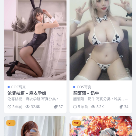
COS写真
COS写真
沧霁桔梗 – 麻衣学姐
韶陌陌 – 奶牛
沧霁桔梗 – 麻衣学姐 写真分类：
韶陌陌 – 奶牛 写真分类：唯美，
唯美，参与模特：沧霁桔梗 [套图
参与模特：韶陌陌 [套图大小]：[3
3 年前
32.6K
37
5 年前
8.2K
34
大小]：[18...
0P／51...
VIP
VIP