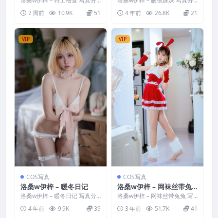
洛桑w伊梓 – 特工稽查 写真分
洛桑w伊梓 – 眼镜妹妹 写真分
类：唯美，参与模特：洛桑w伊
类：唯美，参与模特：洛桑w伊
2 周前
10.9K
51
4 年前
26.8K
21
梓 [资源大小]：[...
梓 [套图大小]：[...
VIP
VIP
COS写真
COS写真
洛桑w伊梓 – 暖冬日记
洛桑w伊梓 – 网袜丝带兔
兔
洛桑w伊梓 – 暖冬日记 写真分
洛桑w伊梓 – 网袜丝带兔兔 写
类：唯美，参与模特：洛桑w伊
真分类：唯美，参与模特：洛
4 年前
9.9K
39
3 年前
51.7K
41
梓 [套图大小]：[...
桑w伊梓 [套图大小]...