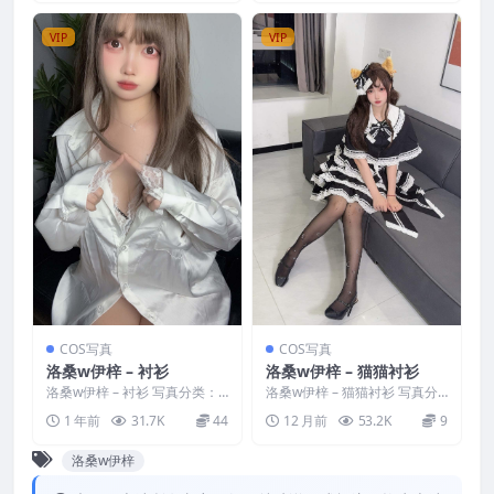
VIP
VIP
COS写真
COS写真
洛桑w伊梓 – 衬衫
洛桑w伊梓 – 猫猫衬衫
洛桑w伊梓 – 衬衫 写真分类：
洛桑w伊梓 – 猫猫衬衫 写真分
唯美，参与模特：洛桑w伊梓
类：唯美，参与模特：洛桑w伊
1 年前
31.7K
44
12 月前
53.2K
9
[资源大小]：[37...
梓 [资源大小]：[...
洛桑w伊梓