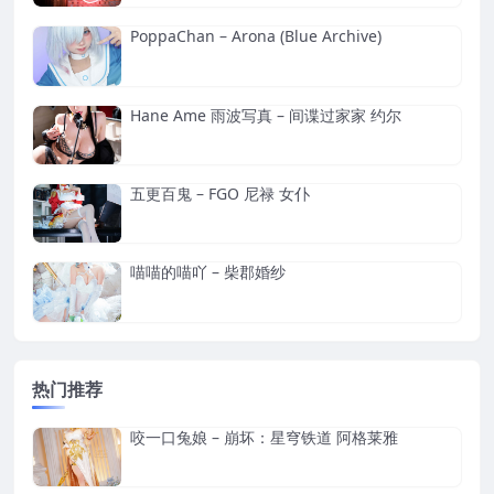
PoppaChan – Arona (Blue Archive)
Hane Ame 雨波写真 – 间谍过家家 约尔
五更百鬼 – FGO 尼禄 女仆
喵喵的喵吖 – 柴郡婚纱
热门推荐
咬一口兔娘 – 崩坏：星穹铁道 阿格莱雅