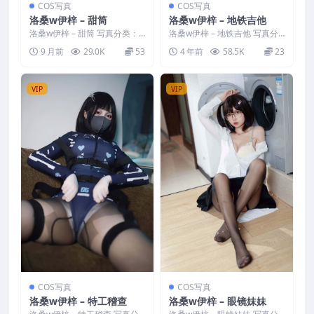
COS写真
COS写真
洛桑w伊梓 – 甜筒
洛桑w伊梓 – 地铁吉他
洛桑w伊梓 – 甜筒 写真分类：
洛桑w伊梓 – 地铁吉他 写真分
唯美，参与模特：洛桑w伊梓
类：唯美，参与模特：洛桑w伊
9 月前
29.0K
53
4 年前
58.5K
23
[资源大小]：[40...
梓 [套图大小]：[...
VIP
VIP
COS写真
COS写真
洛桑w伊梓 – 特工稽查
洛桑w伊梓 – 眼镜妹妹