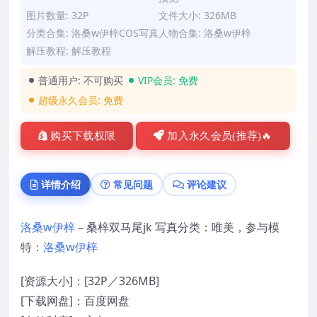
图片数量: 32P
文件大小: 326MB
分类合集:
洛桑w伊梓COS写真
人物合集:
洛桑w伊梓
解压教程:
解压教程
普通用户:
不可购买
VIP会员:
免费
超级永久会员:
免费
购买下载权限
加入永久会员(推荐)🔥
详情介绍
常见问题
评论建议
洛桑w伊梓
– 桑梓双马尾jk 写真分类：唯美，参与模
特：
洛桑w伊梓
[资源大小]：[32P／326MB]
[下载网盘]：百度网盘