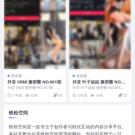
微密圈
微密圈
抖音 V888 微密圈 NO.001期
抖音 叶子姐姐 微密圈 NO.00
5期
抖音 V888 微密圈 NO.001期，资
抖音 叶子姐姐 微密圈 NO.005
源详情：抖音 V888 微密圈 NO....
期，资源详情：抖音 叶子姐姐 微
1 年前
4.9K
63
3 年前
3.4K
27
密圈 NO....
铁粉空间
铁粉空间是一款专注于创作者与粉丝互动的内容分享平台。
本站是整合分享铁粉空间资源的网站，包括但不限于一只