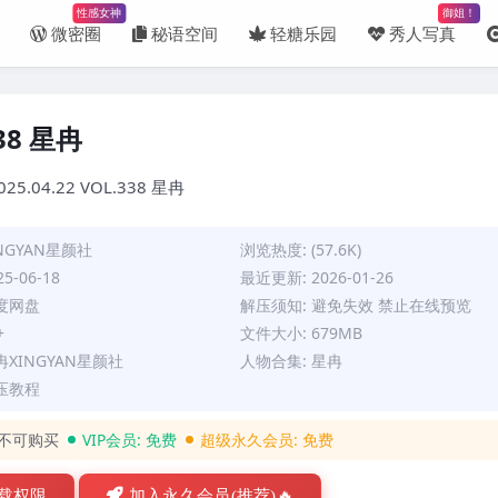
性感女神
御姐！
微密圈
秘语空间
轻糖乐园
秀人写真
338 星冉
25.04.22 VOL.338 星冉
INGYAN星颜社
浏览热度: (57.6K)
5-06-18
最近更新: 2026-01-26
百度网盘
解压须知: 避免失效 禁止在线预览
+
文件大小: 679MB
冉XINGYAN星颜社
人物合集:
星冉
压教程
不可购买
VIP会员:
免费
超级永久会员:
免费
载权限
加入永久会员(推荐)🔥