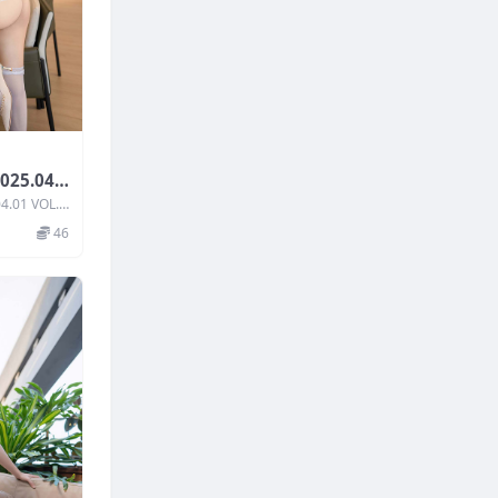
25.04.0
.01 VOL.3
46