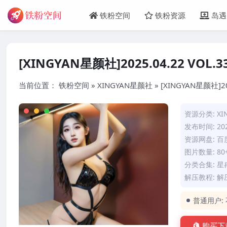
铁粉空间
铁粉资源
岛遇
[XINGYAN星颜社]2025.04.22 VOL.
当前位置：
铁粉空间
»
XINGYAN星颜社
»
[XINGYAN星颜社]20
资源分类:
X
发布时间: 202
资源网盘: 
图片数量: 80
分类合集:
星
解压教程:
解
普通用户:
购买下